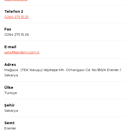
Telefon 2
0264 275 15 25
Fax
0264 275 15 26
E-mail
satis@serdem.com.tr
Adres
Mağaza : (TEK Yokuşu) Yeşiltepe Mh. Orhangazi Cd. No:185/A Erenler /
Sakarya
Ülke
Türkiye
Şehir
Sakarya
Semt
Erenler