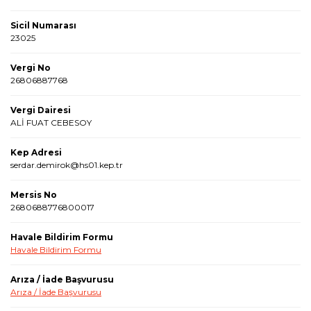
Sicil Numarası
23025
Vergi No
26806887768
Vergi Dairesi
ALİ FUAT CEBESOY
Kep Adresi
serdar.demirok@hs01.kep.tr
Mersis No
2680688776800017
Havale Bildirim Formu
Havale Bildirim Formu
Arıza / İade Başvurusu
Arıza / İade Başvurusu