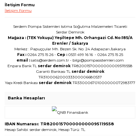
İletişim Formu
İletişim Formu
Serdem Pompa Sistemleri Isıtma Soğutma Malzemeleri Ticareti
Serdar Demirok
Mağaza : (TEK Yokuşu) Yeşiltepe Mh. Orhangazi Cd. No:185/A
Erenler / Sakarya
Merkez : Papuççular Mh. Bezen Sk. No: 24 Adapazarı /sakarya
Fax :
0264 275 15 26 -
Cep :
0531 499 16 16 - 0264 275 15 25
email :
satis@serdem.com.tr - bilgi@pompasistemleri.com
Enpara Bank TL
serdar demirok
TR820015700000000095119558
Garanti Bankası TL
serdar demirok
TR310006200033300006680537
Yapı Kredi Bankası
serdar demirok
TR330006701000000072983177
Banka Hesapları
IBAN Numarası: TR820015700000000095119558
Hesap Sahibi: serdar demirok, Hesap Türü: TL