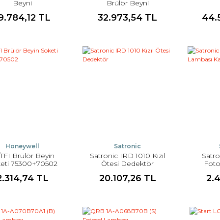
Beyni
Brülör Beyni
9.784,12 TL
32.973,54 TL
44.
Honeywell
Satronic
/TFI Brülör Beyin
Satronic IRD 1010 Kızıl
Satr
eti 75300+70502
Ötesi Dedektör
Foto
2.314,74 TL
20.107,26 TL
2.