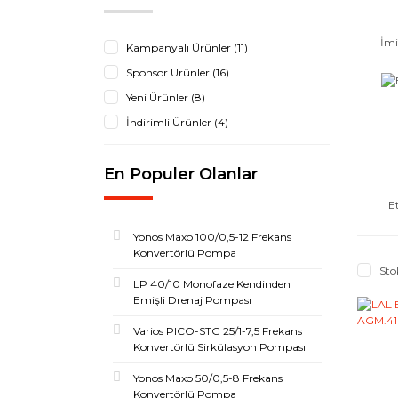
Jiulong (5)
Delta Pompa (4)
İmi
Kampanyalı Ürünler (11)
Fantini Cosmi (3)
Sponsor Ürünler (16)
Sunvic Controllers (3)
Yeni Ürünler (8)
Etheco-EPP (2)
İndirimli Ürünler (4)
Satronic (2)
Thermowatt (2)
En Populer Olanlar
imit (1)
E
Trafag (1)
Yonos Maxo 100/0,5-12 Frekans
Konvertörlü Pompa
Sto
LP 40/10 Monofaze Kendinden
Emişli Drenaj Pompası
Varios PICO-STG 25/1-7,5 Frekans
Konvertörlü Sirkülasyon Pompası
Yonos Maxo 50/0,5-8 Frekans
Konvertörlü Pompa