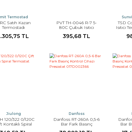
İmit Termostad
Sunvi
RC Satıh Kazan
PVT TH-0046 R-7 5-
TSD C
Termostadı
80C Çubuk Isıtıcı
Isıtıcı 
Termostadı
1.305,75 TL
395,68 TL
9
Jiulong
Danfoss
 120/322 0/120C
Danfoss RT-260A 0,5-6
Danfos
ft Kontaklı Spiral
Bar Fark Basınç
Bar B
Termostat
Kontrol Cihazı
Cihaz