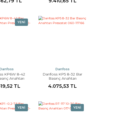
462,79 TL
9.410,65 TL
60-310466
YENİ
Danfoss
Danfoss
ss KP6W 8-42
Danfoss KP5 8-32 Bar
asınç Anahtarı
Basınç Anahtarı
tat 060-519066
Presostat 060-117166
819,52 TL
4.075,53 TL
YENİ
YENİ