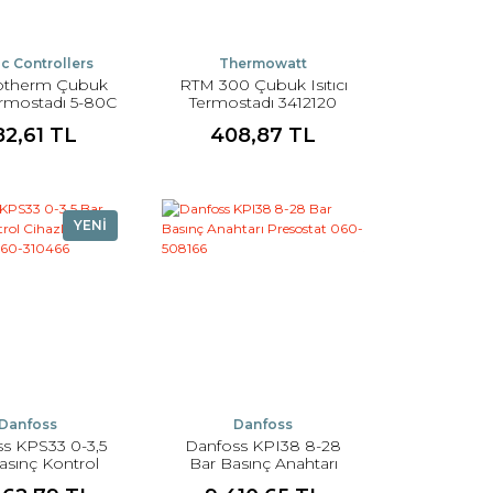
c Controllers
Thermowatt
otherm Çubuk
RTM 300 Çubuk Isıtıcı
Termostadı 5-80C
Termostadı 3412120
82,61 TL
408,87 TL
YENİ
Danfoss
Danfoss
s KPS33 0-3,5
Danfoss KPI38 8-28
asınç Kontrol
Bar Basınç Anahtarı
ları Presostat
Presostat 060-508166