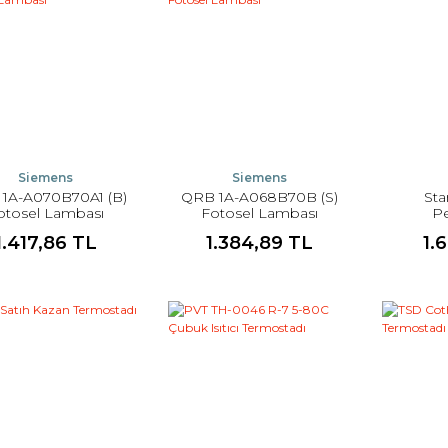
Siemens
Siemens
1A-A070B70A1 (B)
QRB 1A-A068B70B (S)
Sta
otosel Lambası
Fotosel Lambası
P
1.417,86 TL
1.384,89 TL
1.