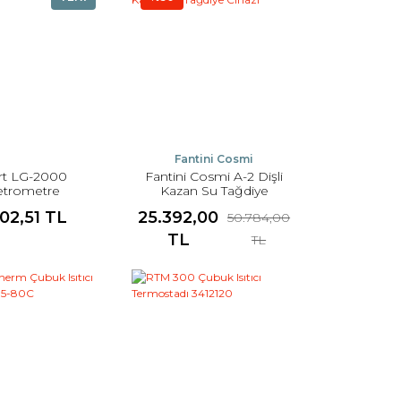
Fantini Cosmi
rt LG-2000
Fantini Cosmi A-2 Dişli
etrometre
Kazan Su Tağdiye
Cihazı
602,51 TL
25.392,00
50.784,00
TL
TL