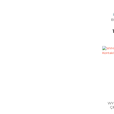
B
WYH
Çi