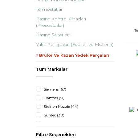
Termostatlar
Basınç Kontrol Cihazları
(Presostatlar)
Te
Basınç Şalterleri
Yakıt Pompaları (Fuel oil ve Motorin)
Brülör Ve Kazan Yedek Parçaları
Tüm Markalar
Siemens (67)
Danfoss (51)
Steinen Nozzle (44)
Suntec (30)
Honeywell (15)
İmit Termostad (5)
Filtre Seçenekleri