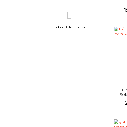
1
Haber Bulunamadı
TF
Sok