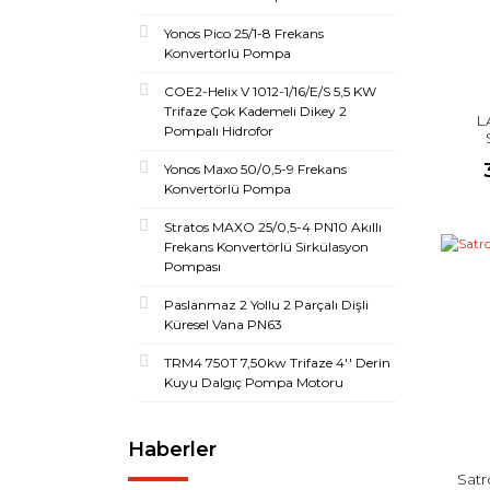
Yonos Pico 25/1-8 Frekans
Konvertörlü Pompa
COE2-Helix V 1012-1/16/E/S 5,5 KW
Trifaze Çok Kademeli Dikey 2
L
Pompalı Hidrofor
Yonos Maxo 50/0,5-9 Frekans
Konvertörlü Pompa
Stratos MAXO 25/0,5-4 PN10 Akıllı
Frekans Konvertörlü Sirkülasyon
Pompası
Paslanmaz 2 Yollu 2 Parçalı Dişli
Küresel Vana PN63
TRM4 750T 7,50kw Trifaze 4'' Derin
Kuyu Dalgıç Pompa Motoru
Haberler
Satr