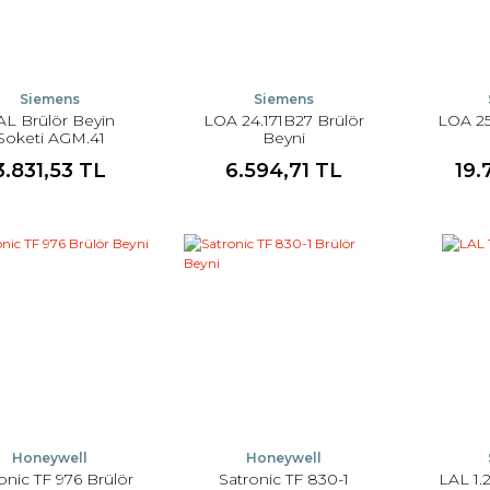
Siemens
Siemens
AL Brülör Beyin
LOA 24.171B27 Brülör
LOA 25
Soketi AGM.41
Beyni
3.831,53 TL
6.594,71 TL
19.
Honeywell
Honeywell
onic TF 976 Brülör
Satronic TF 830-1
LAL 1.