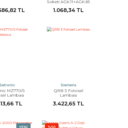
Soketi AGK.11+AGK.65
586,82 TL
1.068,34 TL
Satronic
Siemens
onic MZ770/S
QRB 3 Fotosel
sel Lambası
Lambası
Kablosuz
413,66 TL
3.422,65 TL
YENİ
%50