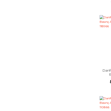
Danf
B
Pre