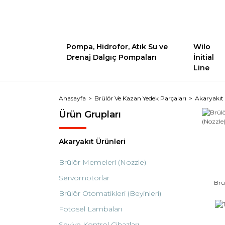
Pompa, Hidrofor, Atık Su ve
Wilo
Drenaj Dalgıç Pompaları
İnitial
Line
Anasayfa
Brülör Ve Kazan Yedek Parçaları
Akaryakıt 
Ürün Grupları
Akaryakıt Ürünleri
Brülör Memeleri (Nozzle)
Servomotorlar
Brü
Brülör Otomatikleri (Beyinleri)
Fotosel Lambaları
Seviye Kontrol Cihazları