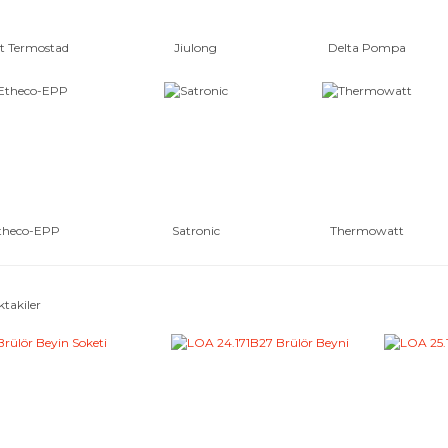
t Termostad
Jiulong
Delta Pompa
theco-EPP
Satronic
Thermowatt
ktakiler