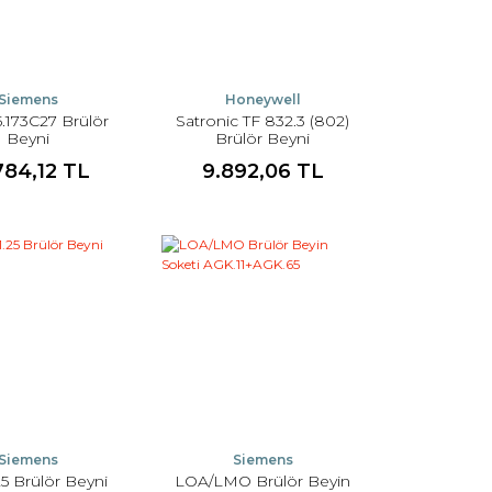
Siemens
Honeywell
.173C27 Brülör
Satronic TF 832.3 (802)
Beyni
Brülör Beyni
784,12 TL
9.892,06 TL
Siemens
Siemens
25 Brülör Beyni
LOA/LMO Brülör Beyin