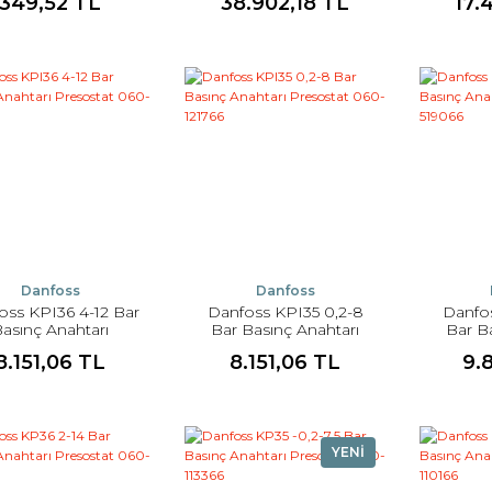
349,52 TL
38.902,18 TL
17.
Presostat 017D002366
0
Danfoss
Danfoss
oss KPI36 4-12 Bar
Danfoss KPI35 0,2-8
Danfo
asınç Anahtarı
Bar Basınç Anahtarı
Bar B
sostat 060-118966
Presostat 060-121766
Presos
8.151,06 TL
8.151,06 TL
9.
YENİ