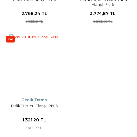
Flanşlı PN16
2.768,24 TL
3.774,87 TL
5.033,16 TL
6.863,40 TL
%45
Gedik Termo
Pislik Tutucu Flanşlı PN16
1.321,20 TL
2.402,19 TL