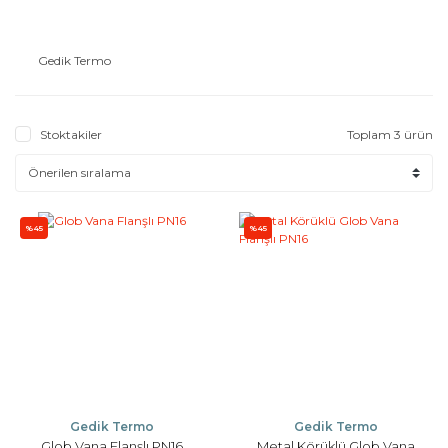
Gedik Termo
Stoktakiler
Toplam 3 ürün
%45
%45
Gedik Termo
Gedik Termo
Glob Vana Flanşlı PN16
Metal Körüklü Glob Vana