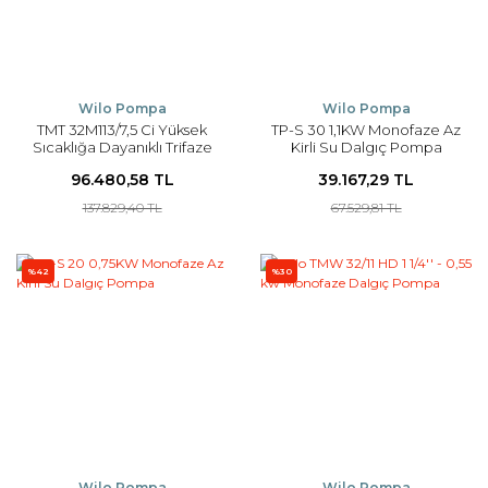
Wilo Pompa
Wilo Pompa
TMT 32M113/7,5 Ci Yüksek
TP-S 30 1,1KW Monofaze Az
Sıcaklığa Dayanıklı Trifaze
Kirli Su Dalgıç Pompa
Drenaj Pompa
96.480,58 TL
39.167,29 TL
137.829,40 TL
67.529,81 TL
%42
%30
Wilo Pompa
Wilo Pompa