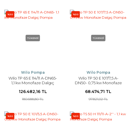
%30
%30
TÜKENDİ
TÜKENDİ
Wilo Pompa
Wilo Pompa
Wilo TP 65 E 114/11 A-DN65-
Wilo TP 50 E 107/7,5 A-
1,1 kw Monofaze Dalgıç
DN50- 0,75 kw Monofaze
Pompa
Dalgıç Pompa
126.482,16 TL
68.474,71 TL
180.688,80 TL
97.821,02 TL
%30
%30