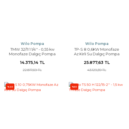
Wilo Pompa
Wilo Pompa
TMW 32/11 1 1/4'' - 0,55 kw
TP-S 8 0,6KW Monofaze
Monofaze Dalgıç Pompa
Az Kirli Su Dalgıç Pompa
14.375,14 TL
25.877,63 TL
22.817,69 TL
43.129,39 TL
%40
%50