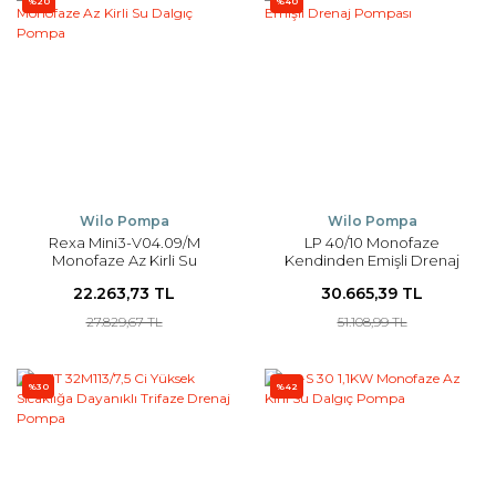
%20
%40
Wilo Pompa
Wilo Pompa
Rexa Mini3-V04.09/M
LP 40/10 Monofaze
Monofaze Az Kirli Su
Kendinden Emişli Drenaj
Dalgıç Pompa
Pompası
22.263,73 TL
30.665,39 TL
27.829,67 TL
51.108,99 TL
%30
%42