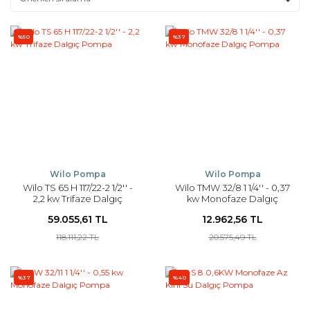
%50
%37
Wilo Pompa
Wilo Pompa
Wilo TS 65 H 117/22-2 1/2'' -
Wilo TMW 32/8 1 1/4'' - 0,37
2,2 kw Trifaze Dalgıç
kw Monofaze Dalgıç
Pompa
Pompa
59.055,61 TL
12.962,56 TL
118.111,22 TL
20.575,49 TL
%37
%40