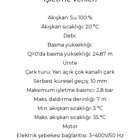
Akışkan
: Su 100 %
Akışkan sıcaklığı
: 20
°
C
Debi
:
Basma yüksekliği
:
Q=0'da basma yüksekliği
: 24,87 m
Ünite
Çark türü
: Yar
ı
a
çı
k
ç
ok kanall
ı
ç
ark
Serbest küresel geçiş
: 10 mm
Maksimum işletme basıncı
: 2,8 bar
Maks. daldırma derinliği
: 7 m
Min. akışkan sıcaklığı
: 3
°
C
Maks. akışkan sıcaklığı
: 35
°
C
Motor
Elektrik şebekesi bağlantısı
: 3~400V/50 Hz