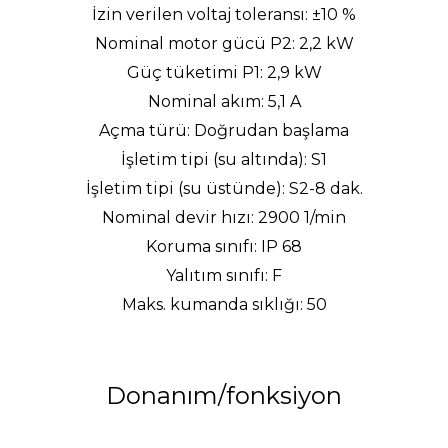
İzin verilen voltaj toleransı
:
±
10 %
Nominal motor gücü P2
: 2,2 kW
Güç tüketimi P1
: 2,9 kW
Nominal akım
: 5,1 A
Açma türü
: Do
ğ
rudan ba
ş
lama
İşletim tipi (su altında)
: S1
İşletim tipi (su üstünde)
: S2-8 dak.
Nominal devir hızı
: 2900 1/min
Koruma sınıfı
: IP 68
Yalıtım sınıfı
: F
Maks. kumanda sıklığı
: 50
Donanım/fonksiyon