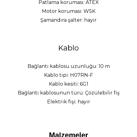
Patlama koruması
: ATEX
Motor koruması
: WSK
Şamandıra şalter
: hay
ı
r
Kablo
Bağlantı kablosu uzunluğu
: 10 m
Kablo tipi
: H07RN-F
Kablo kesiti
: 6G1
Bağlantı kablosunun türü
:
Çö
z
ü
lebilir fi
ş
Elektrik fişi
: hay
ı
r
Malzemeler