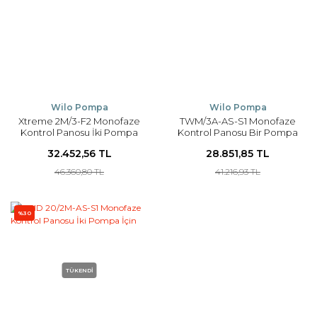
Wilo Pompa
Wilo Pompa
Xtreme 2M/3-F2 Monofaze
TWM/3A-AS-S1 Monofaze
Kontrol Panosu İki Pompa
Kontrol Panosu Bir Pompa
İçin
İçin
32.452,56 TL
28.851,85 TL
46.360,80 TL
41.216,93 TL
%30
TÜKENDİ