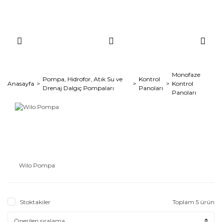
Monofaze
Pompa, Hidrofor, Atık Su ve
Kontrol
Anasayfa
Kontrol
Drenaj Dalgıç Pompaları
Panoları
Panoları
Wilo Pompa
Stoktakiler
Toplam 5 ürün