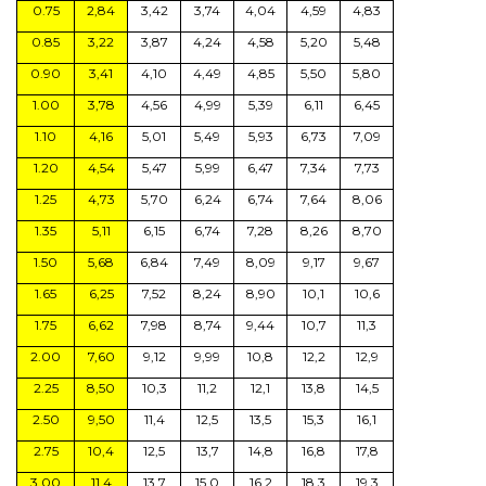
0.75
2,84
3,42
3,74
4,04
4,59
4,83
0.85
3,22
3,87
4,24
4,58
5,20
5,48
0.90
3,41
4,10
4,49
4,85
5,50
5,80
1.00
3,78
4,56
4,99
5,39
6,11
6,45
1.10
4,16
5,01
5,49
5,93
6,73
7,09
1.20
4,54
5,47
5,99
6,47
7,34
7,73
1.25
4,73
5,70
6,24
6,74
7,64
8,06
1.35
5,11
6,15
6,74
7,28
8,26
8,70
1.50
5,68
6,84
7,49
8,09
9,17
9,67
1.65
6,25
7,52
8,24
8,90
10,1
10,6
1.75
6,62
7,98
8,74
9,44
10,7
11,3
2.00
7,60
9,12
9,99
10,8
12,2
12,9
2.25
8,50
10,3
11,2
12,1
13,8
14,5
2.50
9,50
11,4
12,5
13,5
15,3
16,1
2.75
10,4
12,5
13,7
14,8
16,8
17,8
3.00
11,4
13,7
15,0
16,2
18,3
19,3