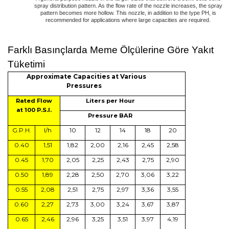
spray distribution pattern. As the flow rate of the nozzle increases, the spray
pattern becomes more hollow. This nozzle, in addition to the type PH, is
recommended for applications where large capacities are required.
Farklı Basınçlarda Meme Ölçülerine Göre Yakıt
Tüketimi
Approximate Capacities at Various
Pressures
Rated Flow
Liters per Hour
at 100 P.S.I.
Pressure BAR
G.P.H.
l/h
10
12
14
18
20
0.40
1,51
1,82
2,00
2,16
2,45
2,58
0.45
1,70
2,05
2,25
2,43
2,75
2,90
0.50
1,89
2,28
2,50
2,70
3,06
3,22
0.55
2,08
2,51
2,75
2,97
3,36
3,55
0.60
2,27
2,73
3,00
3,24
3,67
3,87
0.65
2,46
2,96
3,25
3,51
3,97
4,19