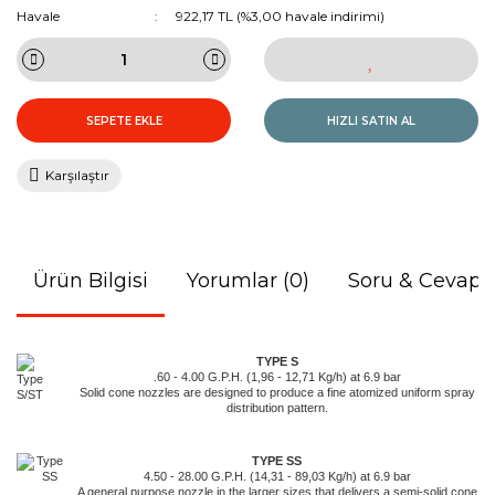
Havale
922,17 TL (%3,00 havale indirimi)
SEPETE EKLE
HIZLI SATIN AL
Karşılaştır
Ürün Bilgisi
Yorumlar (0)
Soru & Cevap
TYPE S
.60 - 4.00 G.P.H. (1,96 - 12,71 Kg/h) at 6.9 bar
Solid cone nozzles are designed to produce a fine atomized uniform spray
distribution pattern.
TYPE SS
4.50 - 28.00 G.P.H. (14,31 - 89,03 Kg/h) at 6.9 bar
A general purpose nozzle in the larger sizes that delivers a semi-solid cone