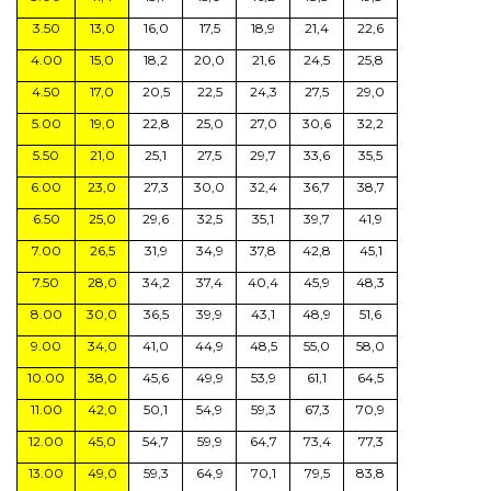
3.50
13,0
16,0
17,5
18,9
21,4
22,6
4.00
15,0
18,2
20,0
21,6
24,5
25,8
4.50
17,0
20,5
22,5
24,3
27,5
29,0
5.00
19,0
22,8
25,0
27,0
30,6
32,2
5.50
21,0
25,1
27,5
29,7
33,6
35,5
6.00
23,0
27,3
30,0
32,4
36,7
38,7
6.50
25,0
29,6
32,5
35,1
39,7
41,9
7.00
26,5
31,9
34,9
37,8
42,8
45,1
7.50
28,0
34,2
37,4
40,4
45,9
48,3
8.00
30,0
36,5
39,9
43,1
48,9
51,6
9.00
34,0
41,0
44,9
48,5
55,0
58,0
10.00
38,0
45,6
49,9
53,9
61,1
64,5
11.00
42,0
50,1
54,9
59,3
67,3
70,9
12.00
45,0
54,7
59,9
64,7
73,4
77,3
13.00
49,0
59,3
64,9
70,1
79,5
83,8