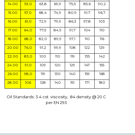
14.00
53,0
63,8
69,9
75,5
85,6
90,2
15.00
57,0
68,4
74,9
80,9
91,7
96,7
16.00
61,0
72,9
79,9
86,3
97,8
103
17.00
64,0
77,5
84,9
91,7
104
110
18.00
68,0
82,0
89,9
97,1
110
116
20.00
76,0
91,2
99,9
108
122
129
22.00
83,0
100
110
119
135
142
24.00
91,0
109
120
129
147
155
26.00
98,0
119
130
140
159
168
28.00
106
128
140
151
171
180
Oil Standards: 3.4 cst. viscosity, .84 density @ 20 C
per EN 293
Bu ürünün fiyat bilgisi, resim, ürün açıklamalarında ve diğer
konularda yetersiz gördüğünüz noktaları öneri formunu