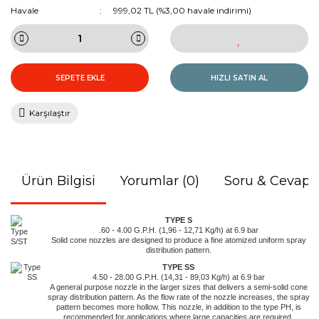
Havale
999,02 TL (%3,00 havale indirimi)
SEPETE EKLE
HIZLI SATIN AL
Karşılaştır
Ürün Bilgisi
Yorumlar (0)
Soru & Cevap
TYPE S
.60 - 4.00 G.P.H. (1,96 - 12,71 Kg/h) at 6.9 bar
Solid cone nozzles are designed to produce a fine atomized uniform spray
distribution pattern.
TYPE SS
4.50 - 28.00 G.P.H. (14,31 - 89,03 Kg/h) at 6.9 bar
A general purpose nozzle in the larger sizes that delivers a semi-solid cone
spray distribution pattern. As the flow rate of the nozzle increases, the spray
pattern becomes more hollow. This nozzle, in addition to the type PH, is
recommended for applications where large capacities are required.