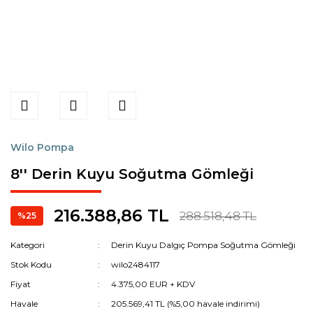
Wilo Pompa
8'' Derin Kuyu Soğutma Gömleği
216.388,86 TL
288.518,48 TL
%25
Kategori
Derin Kuyu Dalgıç Pompa Soğutma Gömleği
Stok Kodu
wilo2484117
Fiyat
4.375,00 EUR + KDV
Havale
205.569,41 TL (%5,00 havale indirimi)