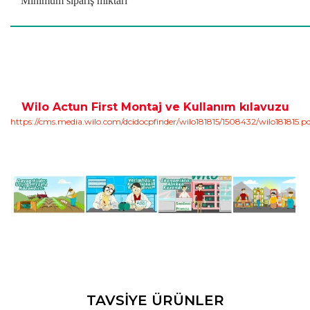
Minimum sipariş miktarı
Wilo Actun First Montaj ve Kullanım kılavuzu
https://cms.media.wilo.com/dcidocpfinder/wilo181815/1508432/wilo181815.p
Bu ürünün fiyat bilgisi, resim, ürün açıklamalarında ve diğer
TAVSİYE ÜRÜNLER
konularda yetersiz gördüğünüz noktaları öneri formunu