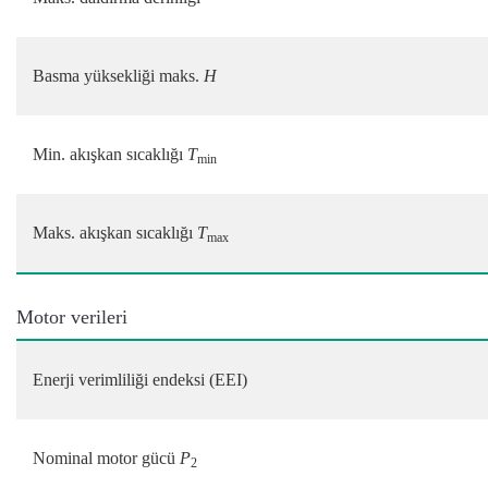
Basma yüksekliği maks.
H
Min. akışkan sıcaklığı
T
min
Maks. akışkan sıcaklığı
T
max
Motor verileri
Enerji verimliliği endeksi (EEI)
Nominal motor gücü
P
2