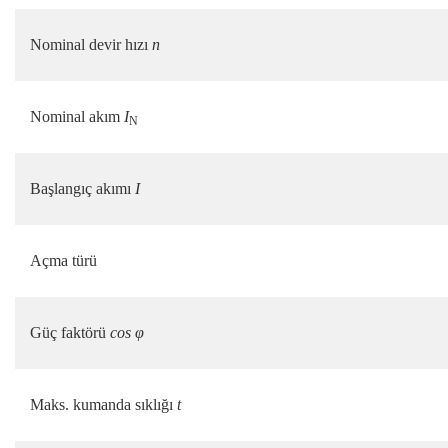
Nominal devir hızı
n
Nominal akım
I
N
Başlangıç akımı
I
Açma türü
Güç faktörü
cos φ
Maks. kumanda sıklığı
t