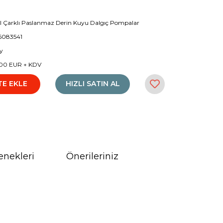
l Çarklı Paslanmaz Derin Kuyu Dalgıç Pompalar
6083541
y
00 EUR + KDV
TE EKLE
HIZLI SATIN AL
enekleri
Önerileriniz