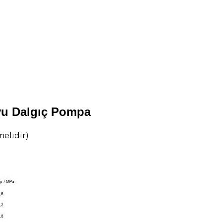
yu Dalgıç Pompa
melidir)