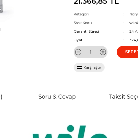
21.366,85 TL
Kategori
Nory
Stok Kodu
wilo
I
Garanti Süresi
24 A
Fiyat
324,
SEPE
Karşılaştır
)
Soru & Cevap
Taksit Seç