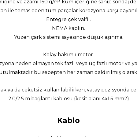
iğine ve azami 150 g/m³ kum içeriğine sahip sondaj deli
an ile temas eden tüm parçalar korozyona karşı dayanık
Entegre çek valfli.
NEMA kaplin.
Yüzen çark sistemi sayesinde düşük aşınma.
Kolay bakımlı motor.
rozyona neden
olmayan tek fazlı veya üç fazlı motor ve 
utulmaktadır bu sebepten her zaman daldırılmış olarak ç
ak ya da ceketsiz
kullanılabilirken, yatay pozisyonda cek
2.0/2.5 m bağlantı kablosu (kesit alanı 4x1.5 mm2)
Kablo