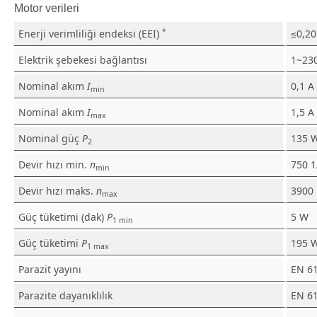
Motor verileri
*
Enerji verimliliği endeksi (EEI)
≤0,20
Elektrik şebekesi bağlantısı
1~230
Nominal akım
I
0,1 A
min
Nominal akım
I
1,5 A
max
Nominal güç
P
135 
2
Devir hızı min.
n
750 
min
Devir hızı maks.
n
3900
max
Güç tüketimi (dak)
P
5 W
1 min
Güç tüketimi
P
195 
1 max
Parazit yayını
EN 6
Parazite dayanıklılık
EN 6