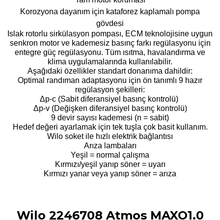
Korozyona dayanım için kataforez kaplamalı pompa
gövdesi
Islak rotorlu sirkülasyon pompası, ECM teknolojisine uygun
senkron motor ve kademesiz basınç farkı regülasyonu için
entegre güç regülasyonu. Tüm ısıtma, havalandırma ve
klima uygulamalarında kullanılabilir.
Aşağıdaki özellikler standart donanıma dahildir:
Optimal randıman adaptasyonu için ön tanımlı 9 hazır
regülasyon şekilleri:
Δp-c (Sabit diferansiyel basınç kontrolü)
Δp-v (Değişken diferansiyel basınç kontrolü)
9 devir sayısı kademesi (n = sabit)
Hedef değeri ayarlamak için tek tuşla çok basit kullanım.
Wilo soket ile hızlı elektrik bağlantısı
Arıza lambaları
Yeşil = normal çalışma
Kırmızı/yeşil yanıp söner = uyarı
Kırmızı yanar veya yanıp söner = arıza
Wilo 2246708 Atmos MAXO1.0