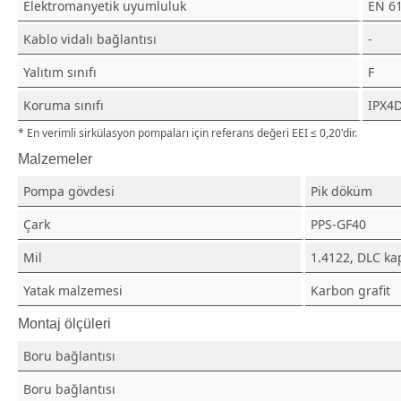
Elektromanyetik uyumluluk
EN 6
Kablo vidalı bağlantısı
-
Yalıtım sınıfı
F
Koruma sınıfı
IPX4
* En verimli sirkülasyon pompaları için referans değeri EEI ≤ 0,20'dir.
Malzemeler
Pompa gövdesi
Pik döküm
Çark
PPS-GF40
Mil
1.4122, DLC ka
Yatak malzemesi
Karbon grafit
Montaj ölçüleri
Boru bağlantısı
Boru bağlantısı