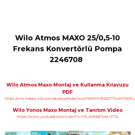
Wilo Atmos MAXO 25/0,5-10
Frekans Konvertörlü Pompa
2246708
Wilo Atmos Maxo Montaj ve Kullanma Kılavuzu
PDF
https://cms.media.wilo.com/dcidocpfinder/wilo755167/10836377/wilo755167.
Wilo Yonos Maxo Montaj ve Tanıtım Video
https://www.youtube.com/watch?v=HlLzEB6i8To&t=372s