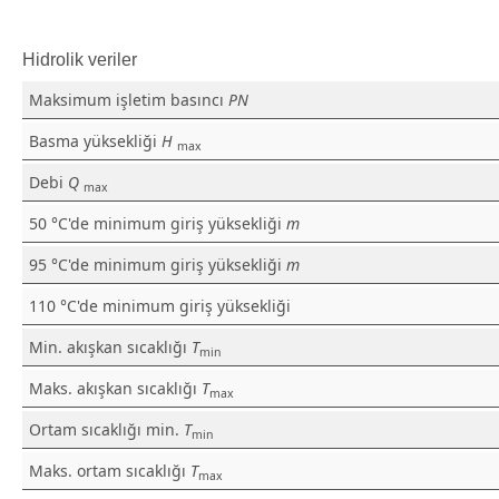
Hidrolik veriler
Maksimum işletim basıncı
PN
Basma yüksekliği
H
max
Debi
Q
max
50 °C'de minimum giriş yüksekliği
m
95 °C'de minimum giriş yüksekliği
m
110 °C'de minimum giriş yüksekliği
Min. akışkan sıcaklığı
T
min
Maks. akışkan sıcaklığı
T
max
Ortam sıcaklığı min.
T
min
Maks. ortam sıcaklığı
T
max