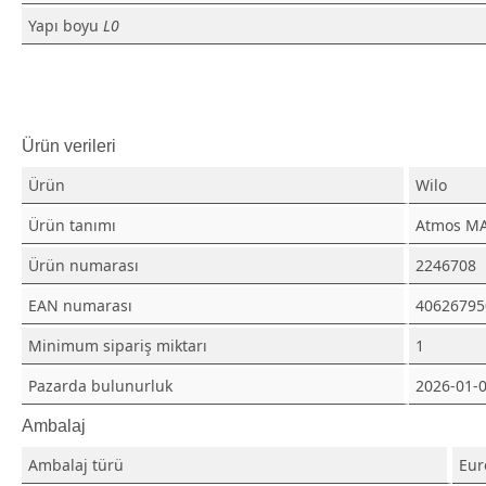
Yapı boyu
L0
Ürün verileri
Ürün
Wilo
Ürün tanımı
Atmos MA
Ürün numarası
2246708
EAN numarası
40626795
Minimum sipariş miktarı
1
Pazarda bulunurluk
2026-01-
Ambalaj
Ambalaj türü
Eur