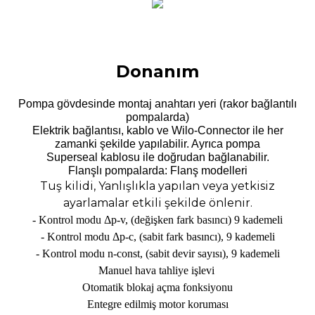
Donanım
Pompa gövdesinde montaj anahtarı yeri (rakor bağlantılı
pompalarda)
Elektrik bağlantısı, kablo ve Wilo-Connector ile her
zamanki şekilde yapılabilir. Ayrıca pompa
Superseal kablosu ile doğrudan bağlanabilir.
Flanşlı pompalarda: Flanş modelleri
Tuş kilidi, Yanlışlıkla yapılan veya yetkisiz
ayarlamalar etkili şekilde önlenir.
- Kontrol modu
Δp-v, (de
ğişken fark basıncı) 9 kademeli
- Kontrol modu
Δp-c, (sabit fark bas
ıncı), 9 kademeli
- Kontrol modu n-const, (sabit devir sayısı), 9 kademeli
Manuel hava tahliye işlevi
Otomatik blokaj a
çma fonksiyonu
Entegre edilmi
ş motor koruması