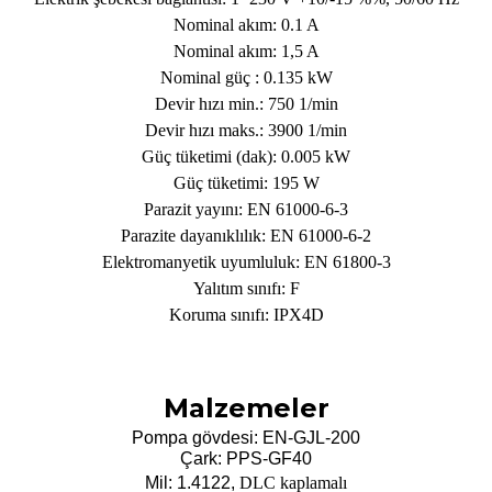
Nominal akım:
0.1 A
Nominal akım: 1,
5 A
Nominal g
üç :
0.135 kW
Devir h
ızı min.:
750 1/min
Devir hızı maks.:
3900 1/min
G
üç tüketimi (dak):
0.005 kW
Güç tüketimi:
195 W
Parazit yay
ını:
EN 61000-6-3
Parazite dayanıklılık:
EN 61000-6-2
Elektromanyetik uyumluluk:
EN 61800-3
Yalıtım sınıfı:
F
Koruma sınıfı:
IPX4D
Malzemeler
Pompa gövdesi: EN-GJL-200
Çark: PPS-GF40
Mil: 1.4122,
DLC kaplamalı