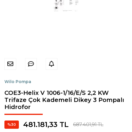
Wilo Pompa
COE3-Helix V 1006-1/16/E/S 2,2 KW
Trifaze Çok Kademeli Dikey 3 Pompalı
Hidrofor
481.181,33 TL
687.401,91 TL
%30