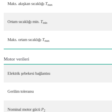
Maks. akışkan sıcaklığı
T
max
Ortam sıcaklığı min.
T
min
Maks. ortam sıcaklığı
T
max
Motor verileri
Elektrik şebekesi bağlantısı
Gerilim toleransı
Nominal motor gücü
P
2