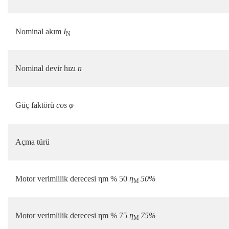
Nominal akım
I
N
Nominal devir hızı
n
Güç faktörü
cos φ
Açma türü
Motor verimlilik derecesi ηm % 50
η
50%
M
Motor verimlilik derecesi ηm % 75
η
75%
M