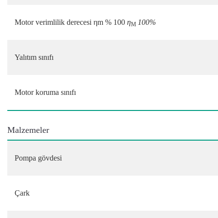
Motor verimlilik derecesi ηm % 100
η
100%
M
Yalıtım sınıfı
Motor koruma sınıfı
Malzemeler
Pompa gövdesi
Çark