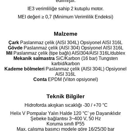
edilmiştir.
IE3 verimliliğe sahip 2 kutuplu motor.
MEI değeri ≥ 0,7 (Minimum Verimlilik Endeksi)
Malzeme
Çark
Paslanmaz çelik (AISI 304L) Opsiyonel AISI 316L
Gövde
Paslanmaz çelik (AISI 304) Opsiyonel AISI 316L
Mil
Paslanmaz çelik (tipe bağlı) AISI304/AISI 316L/dublex
Mekanik salmastra
SiC/Karbon (16 bar) Tungsten
karbid/karbon
Kademe bölmeleri
Paslanmaz çelik (AISI 304L) Opsiyonel
AISI 316L
Conta
EPDM (Viton opsiyonel)
Teknik Bilgiler
Hidroforda akışkan sıcaklığı -30 / +70 °C
Helix V Pompalar Yalın Halde 120 °C' ye Dayanıklıdır
Şebeke bağlantısı 3~400 V, 50 Hz
Koruma sınıfı IP55
Max. çalışma basıncı modele göre 16/25/30 bar