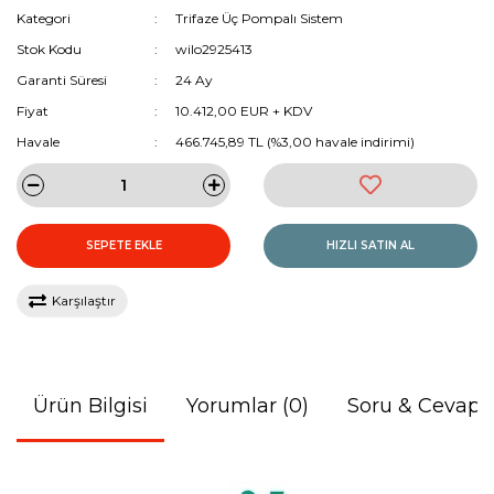
Kategori
Trifaze Üç Pompalı Sistem
Stok Kodu
wilo2925413
Garanti Süresi
24 Ay
Fiyat
10.412,00 EUR + KDV
Havale
466.745,89 TL (%3,00 havale indirimi)
SEPETE EKLE
HIZLI SATIN AL
Karşılaştır
Ürün Bilgisi
Yorumlar (0)
Soru & Cevap