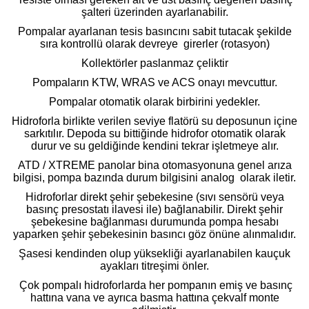
şalteri üzerinden ayarlanabilir.
Pompalar ayarlanan tesis basıncını sabit tutacak şekilde
sıra kontrollü olarak devreye girerler (rotasyon)
Kollektörler paslanmaz çeliktir
Pompaların KTW, WRAS ve ACS onayı mevcuttur.
Pompalar otomatik olarak birbirini yedekler.
Hidroforla birlikte verilen seviye flatörü su deposunun içine
sarkıtılır. Depoda su bittiğinde hidrofor otomatik olarak
durur ve su geldiğinde kendini tekrar işletmeye alır.
ATD / XTREME panolar bina otomasyonuna genel arıza
bilgisi, pompa bazında durum bilgisini analog olarak iletir.
Hidroforlar direkt şehir şebekesine (sıvı sensörü veya
basınç presostatı ilavesi ile) bağlanabilir. Direkt şehir
şebekesine bağlanması durumunda pompa hesabı
yaparken şehir şebekesinin basıncı göz önüne alınmalıdır.
Şasesi kendinden olup yüksekliği ayarlanabilen kauçuk
ayakları titreşimi önler.
Çok pompalı hidroforlarda her pompanın emiş ve basınç
hattına vana ve ayrıca basma hattına çekvalf monte