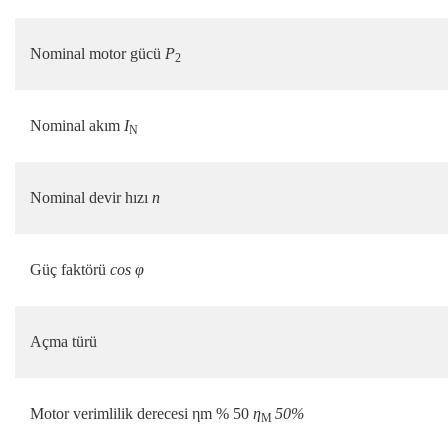
Nominal motor gücü
P
2
Nominal akım
I
N
Nominal devir hızı
n
Güç faktörü
cos φ
Açma türü
Motor verimlilik derecesi ηm % 50
η
50%
M