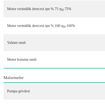
Motor verimlilik derecesi ηm % 75
η
75%
M
Motor verimlilik derecesi ηm % 100
η
100%
M
Yalıtım sınıfı
Motor koruma sınıfı
Malzemeler
Pompa gövdesi