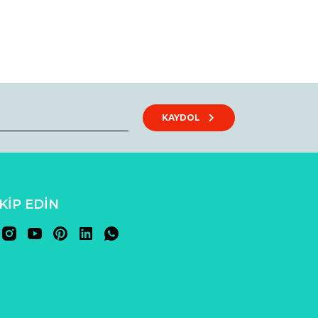
rak tarafımıza iletebilirsiniz.
KAYDOL
AKİP EDİN