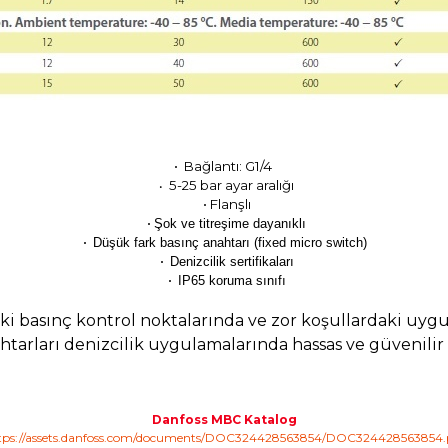
• Bağlantı:
G1
/4
5-25 bar ayar aralığı
•
• Flanşlı
•
Şok ve titreşime dayanıklı
•
Düşük fark basınç anahtarı (fixed micro switch)
•
Denizcilik sertifikaları
•
IP65 koruma sınıfı
ki basınç kontrol noktalarında ve zor koşullardaki uyg
tarları denizcilik uygulamalarında hassas ve güvenili
Danfoss MBC Katalog
tps://assets.danfoss.com/documents/DOC324428563854/DOC324428563854.