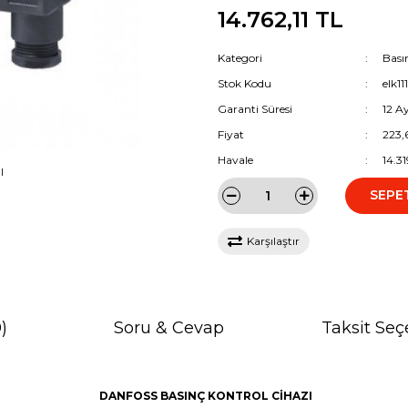
14.762,11 TL
Kategori
Bası
Stok Kodu
elk11
Garanti Süresi
12 A
Fiyat
223,
Havale
14.3
I
SEPE
Karşılaştır
)
Soru & Cevap
Taksit Seç
DANFOSS BASINÇ KONTROL CİHAZI