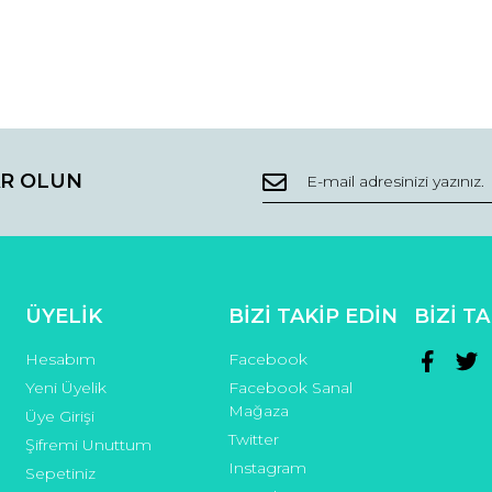
da ve diğer konularda yetersiz gördüğünüz noktaları öneri formunu kullana
Bu ürüne ilk yorumu siz yapın!
Ürün hakkında henüz soru sorulmamış.
R OLUN
r.
Yorum Yaz
Soru Sor
ÜYELİK
BİZİ TAKİP EDİN
BİZİ T
Hesabım
Facebook
Yeni Üyelik
Facebook Sanal
Mağaza
Üye Girişi
Twitter
Şifremi Unuttum
Gönder
Instagram
Sepetiniz