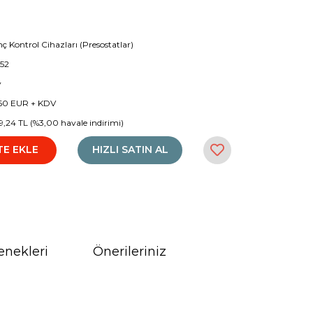
nç Kontrol Cihazları (Presostatlar)
152
y
60 EUR + KDV
19,24 TL (%3,00 havale indirimi)
TE EKLE
HIZLI SATIN AL
enekleri
Önerileriniz