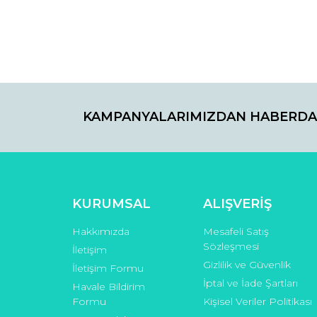
Bu ürünün fiyat bilgisi, resim, ürün açıklamaların
Görüş ve önerileriniz için teşekkür ederiz.
KAMPANYALARIMIZDAN HABERDA
Ürün resmi kalitesiz, bozuk veya görüntülenemiyo
Ürün açıklamasında eksik bilgiler bulunuyor.
Ürün bilgilerinde hatalar bulunuyor.
Ürün fiyatı diğer sitelerden daha pahalı.
Bu ürüne benzer farklı alternatifler olmalı.
KURUMSAL
ALIŞVERİŞ
Hakkımızda
Mesafeli Satış
Sözleşmesi
İletişim
Gizlilik ve Güvenlik
İletişim Formu
İptal ve İade Şartları
Havale Bildirim
Formu
Kişisel Veriler Politikası