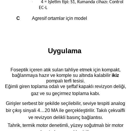
·
4 = İşletim tipi: S1, Kumanda cihazı: Control
EC-L
C
Agresif ortamlar için model
Uygulama
Foseptik içeren atık suları tahliye etmek için kompakt,
bağlanmaya hazır ve komple su altında kalabilir
ikiz
pompalı terfi tesisi.
Eğimli giren toplama odalı ve şeffaf kapaklı revizyon deliği,
gaz ve su geçirmez toplama kabı.
Girişler serbest bir şekilde seçilebilir, seviye tespiti analog
bir çıkış sinyali 4…20 MA ile gerçekleştirilir. Takılı çekvalfli
ve revizyon delikli basınç bağlantısı.
Tahrik, termik motor denetimli, yüzey soğutmalı bir motor