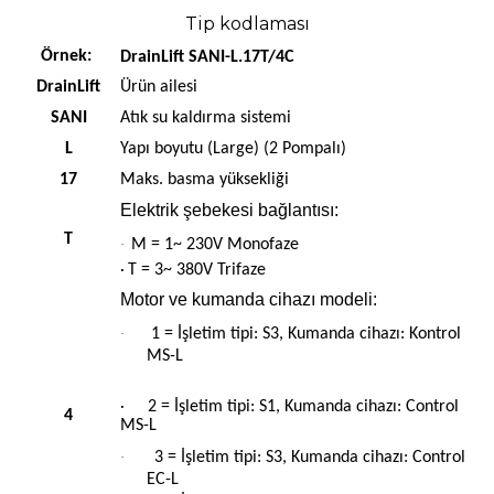
Tip kodlaması
Örnek:
DrainLift SANI-L.17T/4C
DrainLift
Ürün ailesi
SANI
Atık su kaldırma sistemi
L
Yapı boyutu (Large) (2 Pompalı)
17
Maks. basma yüksekliği
Elektrik şebekesi bağlantısı:
T
·
M = 1~ 230V Monofaze
T = 3~ 380V Trifaze
·
Motor ve kumanda cihazı modeli:
·
1 = İşletim tipi: S3, Kumanda cihazı: Kontrol
MS-L
2 = İşletim tipi: S1, Kumanda cihazı: Control
·
4
MS-L
·
3 = İşletim tipi: S3, Kumanda cihazı: Control
EC-L