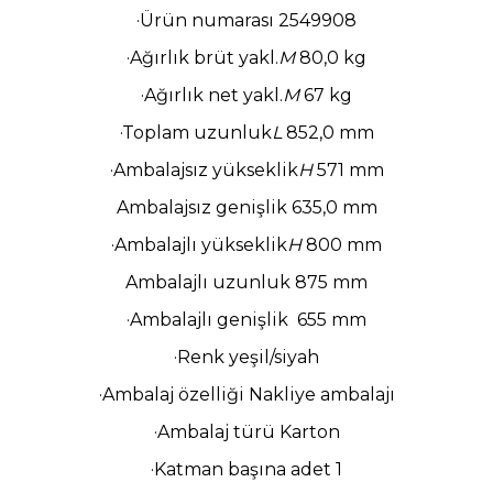
·Ürün numarası 2549908
·Ağırlık brüt yakl.
M
80,0 kg
·Ağırlık net yakl.
M
67 kg
·Toplam uzunluk
L
852,0 mm
·Ambalajsız yükseklik
H
571 mm
Ambalajsız genişlik
635,0 mm
·Ambalajlı yükseklik
H
800 mm
Ambalajlı uzunluk
875 mm
·Ambalajlı genişlik
655 mm
·Renk yeşil/siyah
·Ambalaj özelliği Nakliye ambalajı
·Ambalaj türü Karton
·Katman başına adet 1