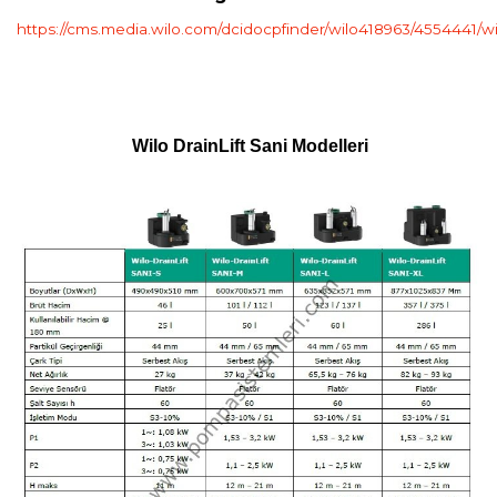
https://cms.media.wilo.com/dcidocpfinder/wilo418963/4554441/w
Wilo DrainLift Sani Modelleri