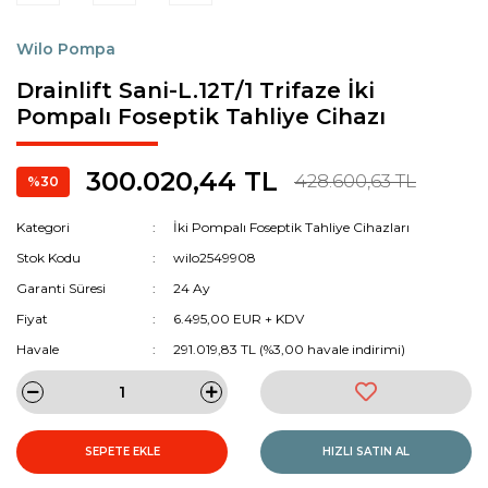
Wilo Pompa
Drainlift Sani-L.12T/1 Trifaze İki
Pompalı Foseptik Tahliye Cihazı
300.020,44 TL
428.600,63 TL
%30
Kategori
İki Pompalı Foseptik Tahliye Cihazları
Stok Kodu
wilo2549908
Garanti Süresi
24 Ay
Fiyat
6.495,00 EUR + KDV
Havale
291.019,83 TL (%3,00 havale indirimi)
SEPETE EKLE
HIZLI SATIN AL