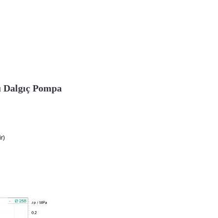
u Dalgıç Pompa
r)