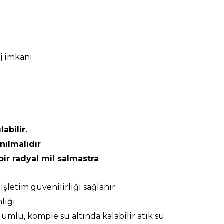
j imkanı
abilir.
nılmalıdır
ir radyal mil salmastra
işletim güvenilirliği sağlanır
liği
lumlu, komple su altında kalabilir atık su