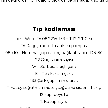
ir ıslak kurulum için dalgıç blok ünite olarak atık su da
Tip kodlaması
örn.: Wilo- FA 08.22W-133 + T 12-2/11Gex
FA Dalgıç motorlu atık su pompası
08 x10 = Nominal çap basınç bağlantısı örn. DN 80
22 Güç tanım sayısı
W = Serbest akışlı çark
E = Tek kanallı çark
133 Çark çapı, mm olarak
T Yüzey soğutmalı motor, soğutma sistemi hariç
12 Yapı boyutu
2 Kutup sayısı