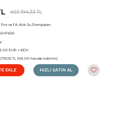
TL
455.194,33 TL
 Pro ve FA Atık Su Pompaları
6047626
y
8,00 EUR + KDV
076,95 TL (%3,00 havale indirimi)
TE EKLE
HIZLI SATIN AL