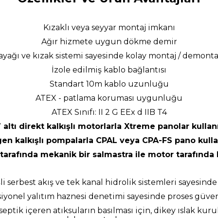
Kızaklı veya seyyar montaj imkanı
Ağır hizmete uygun dökme demir
yağı ve kızak sistemi sayesinde kolay montaj / demonta
İzole edilmiş kablo bağlantısı
Standart 10m kablo uzunluğu
ATEX - patlama koruması uygunluğu
ATEX Sınıfı: II 2 G EEx d IIB T4
 altı direkt kalkışlı motorlarla Xtreme panolar kullanıl
gen kalkışlı pompalarla CPAL veya
CPA-FS pano kulla
tarafında mekanik bir salmastra ile motor tarafında b
 serbest akış ve tek kanal hidrolik sistemleri sayesinde 
iyonel yalıtım haznesi denetimi sayesinde proses güven
septik içeren atıksuların basılması için, dikey ıslak kuru