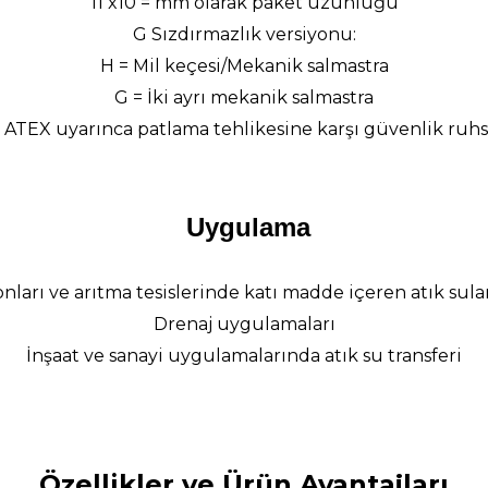
11 x10 = mm olarak paket uzunluğu
G Sızdırmazlık versiyonu:
H = Mil keçesi/Mekanik salmastra
G = İki ayrı mekanik salmastra
 ATEX uyarınca patlama tehlikesine karşı güvenlik ruhs
Uygulama
yonları ve arıtma tesislerinde katı madde içeren atık sular
Drenaj uygulamaları
İnşaat ve sanayi uygulamalarında atık su transferi
Özellikler ve Ürün Avantajları