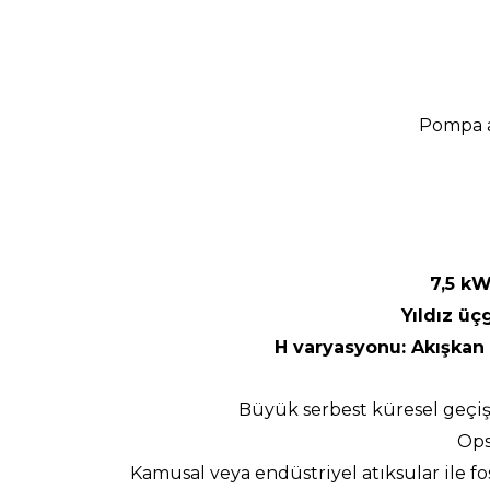
Pompa a
7,5 kW
Yıldız üç
H varyasyonu: Akışkan 
Büyük serbest küresel geçişli
Ops
Kamusal veya endüstriyel atıksular ile fo