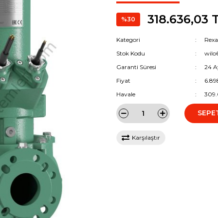
318.636,03 
%30
Kategori
Rexa
Stok Kodu
wilo
Garanti Süresi
24 A
Fiyat
6.89
Havale
309.
SEPE
Karşılaştır