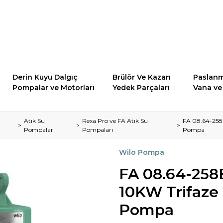
Derin Kuyu Dalgıç
Brülör Ve Kazan
Paslanm
Pompalar ve Motorları
Yedek Parçaları
Vana ve 
Atık Su
Rexa Pro ve FA Atık Su
FA 08.64-258E
Pompaları
Pompaları
Pompa
Wilo Pompa
FA 08.64-258E
10KW Trifaze
Pompa