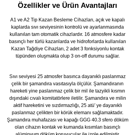
Özellikler ve Ürün Avantajları
A1 ve A2 Tip Kazan Besleme Cihazları, açık ve kapalı
kaplarda sıvı seviyesinin kontrolü ve ayarlanmasında
kullanılan tam otomatik cihazlardır. 16 atmosfere kadar
basınçlı her türlü kazanlarda ve hidroforlarda kullanılan
Kazan Tağdiye Cihazları, 2 adet 3 fonksiyonlu kontak
tüpünden oluşmakta olup 3 on-off durumu sağlar.
Sıvı seviyesi 25 atmosfer basınca dayanıklı paslanmaz
çelik bir şamandıra vasıtasıyla ölçülür. Şamandıranın
hareketi yine paslanmaz çelik bir mil ile tazyikli kısmın
dışındaki cıvalı komitatörlere iletilir. Şamandıra ve milin
aktif hareketini ve sızdırmazlığı, 25 atü’ ye dayanıklı
paslanmaz çelikten bir körük elemanı sağlamaktadır.
Şamandıra muhafazası ve kapağı GGG 40.3 sfero döküm
olan cihazın kontak ve kumanda kısımları basınçlı
alüminyum döküm koruyucular ile izole edilmiştir.