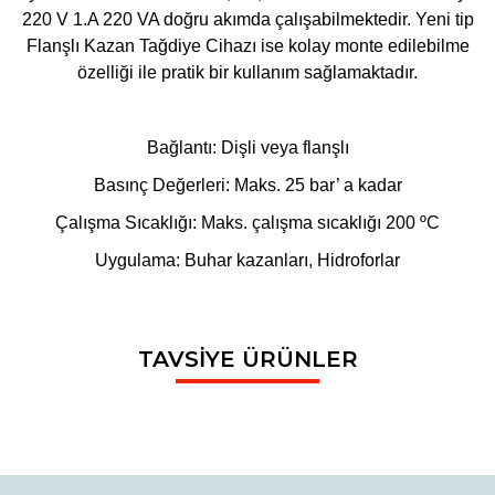
220 V 1.A 220 VA doğru akımda çalışabilmektedir. Yeni tip
Flanşlı Kazan Tağdiye Cihazı ise kolay monte edilebilme
özelliği ile pratik bir kullanım sağlamaktadır.
Bağlantı: Dişli veya flanşlı
Basınç Değerleri: Maks. 25 bar’ a kadar
Çalışma Sıcaklığı: Maks. çalışma sıcaklığı 200 ºC
Uygulama: Buhar kazanları, Hidroforlar
Bu ürünün fiyat bilgisi, resim, ürün açıklamalarında ve diğer
TAVSİYE ÜRÜNLER
konularda yetersiz gördüğünüz noktaları öneri formunu
Bu ürüne ilk yorumu siz yapın!
Ürün hakkında henüz soru sorulmamış.
kullanarak tarafımıza iletebilirsiniz.
Görüş ve önerileriniz için teşekkür ederiz.
Yorum Yaz
Soru Sor
Ürün resmi kalitesiz, bozuk veya görüntülenemiyor.