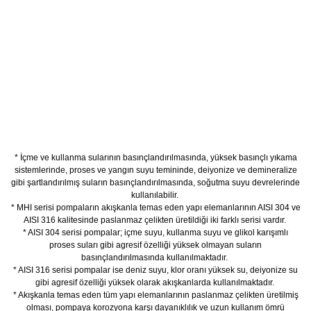
* İçme ve kullanma sularının basınçlandırılmasında, yüksek basınçlı yıkama
sistemlerinde, proses ve yangın suyu temininde, deiyonize ve demineralize
gibi şartlandırılmış suların basınçlandırılmasında, soğutma suyu devrelerinde
kullanılabilir.
* MHI serisi pompaların akışkanla temas eden yapı elemanlarının AISI 304 ve
AISI 316 kalitesinde paslanmaz çelikten üretildiği iki farklı serisi vardır.
* AISI 304 serisi pompalar; içme suyu, kullanma suyu ve glikol karışımlı
proses suları gibi agresif özelliği yüksek olmayan suların
basınçlandırılmasında kullanılmaktadır.
* AISI 316 serisi pompalar ise deniz suyu, klor oranı yüksek su, deiyonize su
gibi agresif özelliği yüksek olarak akışkanlarda kullanılmaktadır.
* Akışkanla temas eden tüm yapı elemanlarının paslanmaz çelikten üretilmiş
olması, pompaya korozyona karşı dayanıklılık ve uzun kullanım ömrü