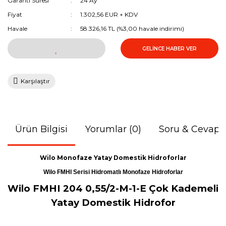
Garanti Süresi
24 Ay
Fiyat
1.302,56 EUR + KDV
Havale
58.326,16 TL (%3,00 havale indirimi)
GELİNCE HABER VER
Karşılaştır
Ürün Bilgisi
Yorumlar (0)
Soru & Cevap
Wilo Monofaze Yatay Domestik Hidroforlar
Wilo FMHI Serisi Hidromatlı Monofaze Hidroforlar
Wilo FMHI 204 0,55/2-M-1-E Çok Kademeli
Yatay Domestik Hidrofor