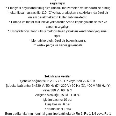
sağlamıştır.
* Emniyetli boyutlandırılmış sızdırmazlık malzemeleri ve standardize olmuş
mekanik salmastrası ile 110 °C' ye kadar akışkan sıcaklıklarında özel bir
önlem gerekmeksizin kullanılabilmektedir.
* Pompa ve motor mili tek ve yekparedir. Arada kaplin yoktur. sessiz ve
sarsıntısız çalışır.
* Emniyetli boyutlandırılmış motor rulman yatakları kendinden yağlamalı
tiptir.
* Montajı kolaydır, özel bir bakım istemiz.
* Yedek parça ve servis güvenceli
Teknik ana veriler
Şebeke bağlantısı 1~230V / 50 Hz veya 220 V / 60 Hz
Şebeke bağlantısı 3~230 V / 50 Hz (D), 220 V / 60 Hz (D), 400 V / 50 Hz (Y)
veya 380 V / 60 Hz Y
Akışkan sıcaklığı -15 ilâ +110 °C
İşletim basıncı 10 bar
Giriş basıncı 6 bar
Koruma sınıfı IP 54
Boru bağlantılarının nominal çapı tipe bağlı olarak Rp 1, Rp 1 1/4 veya Rp 1