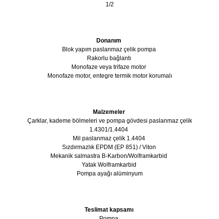
1/2
Donanım
Blok yapım paslanmaz çelik pompa
Rakorlu bağlantı
Monofaze veya trifaze motor
Monofaze motor, entegre termik motor korumalı
Malzemeler
Çarklar, kademe bölmeleri ve pompa gövdesi paslanmaz çelik
1.4301/1.4404
Mil paslanmaz çelik 1.4404
Sızdırmazlık EPDM (EP 851) / Viton
Mekanik salmastra B-Karbon/Wolframkarbid
Yatak Wolframkarbid
Pompa ayağı alüminyum
Teslimat kapsamı
Pompa