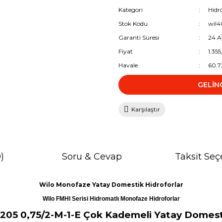
Kategori
Hidr
Stok Kodu
wil4
Garanti Süresi
24 A
Fiyat
1.35
Havale
60.7
GELİN
Karşılaştır
)
Soru & Cevap
Taksit Seç
Wilo Monofaze Yatay Domestik Hidroforlar
Wilo FMHI Serisi Hidromatlı Monofaze Hidroforlar
205 0,75/2-M-1-E Çok Kademeli Yatay Domest