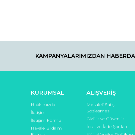
Ürün resmi kalitesiz, bozuk veya görüntülenemiyo
Ürün açıklamasında eksik bilgiler bulunuyor.
Ürün bilgilerinde hatalar bulunuyor.
Ürün fiyatı diğer sitelerden daha pahalı.
Bu ürüne benzer farklı alternatifler olmalı.
KAMPANYALARIMIZDAN HABERDA
KURUMSAL
ALIŞVERİŞ
Hakkımızda
Mesafeli Satış
Sözleşmesi
İletişim
Gizlilik ve Güvenlik
İletişim Formu
İptal ve İade Şartları
Havale Bildirim
Formu
Kişisel Veriler Politikası