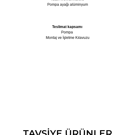
Pompa ayağı alüminyum
Teslimat kapsamı
Pompa
Montaj ve İşletme Kılavuzu
da ve diğer konularda yetersiz gördüğünüz noktaları öneri formunu kullana
TAVSİYE ÜRÜNLER