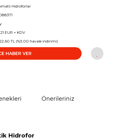
omatlı Hidroforlar
088371
y
5,21 EUR + KDV
22,60 TL (%3,00 havale indirimi)
CE HABER VER
enekleri
Önerileriniz
ik Hidrofor