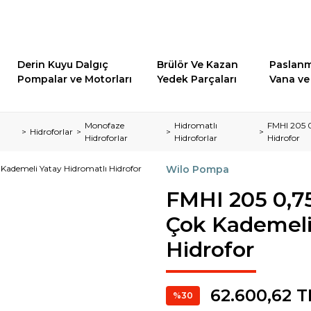
Derin Kuyu Dalgıç
Brülör Ve Kazan
Paslanm
Pompalar ve Motorları
Yedek Parçaları
Vana ve 
Monofaze
Hidromatlı
FMHI 205 0
Hidroforlar
Hidroforlar
Hidroforlar
Hidrofor
Wilo Pompa
FMHI 205 0,7
Çok Kademeli
Hidrofor
62.600,62 T
%30