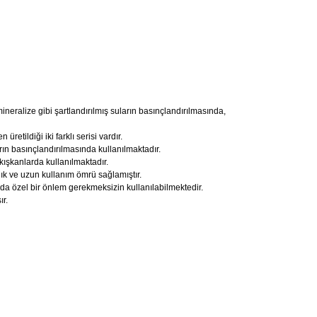
eralize gibi şartlandırılmış suların basınçlandırılmasında,
etildiği iki farklı serisi vardır.
arın basınçlandırılmasında kullanılmaktadır.
akışkanlarda kullanılmaktadır.
ık ve uzun kullanım ömrü sağlamıştır.
nda özel bir önlem gerekmeksizin kullanılabilmektedir.
ır.