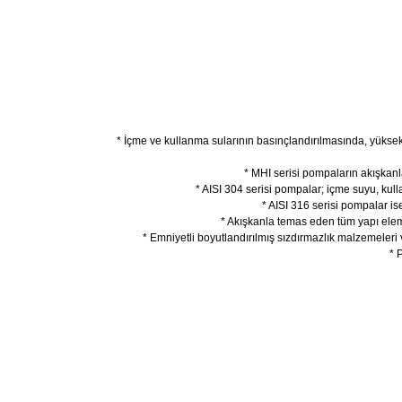
* İçme ve kullanma sularının basınçlandırılmasında, yüksek
* MHI serisi pompaların akışkanla
* AISI 304 serisi pompalar; içme suyu, kull
* AISI 316 serisi pompalar is
* Akışkanla temas eden tüm yapı elem
* Emniyetli boyutlandırılmış sızdırmazlık malzemeleri
* 