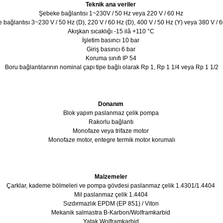
Teknik ana veriler
Şebeke bağlantısı 1~230V / 50 Hz veya 220 V / 60 Hz
 bağlantısı 3~230 V / 50 Hz (D), 220 V / 60 Hz (D), 400 V / 50 Hz (Y) veya 380 V / 
Akışkan sıcaklığı -15 ilâ +110 °C
İşletim basıncı 10 bar
Giriş basıncı 6 bar
Koruma sınıfı IP 54
Boru bağlantılarının nominal çapı tipe bağlı olarak Rp 1, Rp 1 1/4 veya Rp 1 1/2
Donanım
Blok yapım paslanmaz çelik pompa
Rakorlu bağlantı
Monofaze veya trifaze motor
Monofaze motor, entegre termik motor korumalı
Malzemeler
Çarklar, kademe bölmeleri ve pompa gövdesi paslanmaz çelik 1.4301/1.4404
Mil paslanmaz çelik 1.4404
Sızdırmazlık EPDM (EP 851) / Viton
Mekanik salmastra B-Karbon/Wolframkarbid
Yatak Wolframkarbid