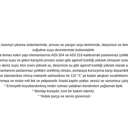
 basınçlı yıkama sistemlerinde, proses ve yangın suyu temininde, deiyonize ve demin
soğutma suyu devrelerinde kullanılabilir.
 temas eden yapı elemanlarının AISI 304 ve AISI 316 kalitesinde paslanmaz çelikten ür
anma suyu ve glikol karışımlı proses suları gibi agresif özelliği yüksek olmayan sul
e deniz suyu, klor oranı yüksek su, deiyonize su gibi agresif özelliği yüksek olarak 
anlarının paslanmaz çelikten üretilmiş olması, pompaya korozyona karşı dayanıklıl
 ve standardize olmuş mekanik salmastrası ile 110 °C' ye kadar akışkan sıcaklıkları
Pompa ve motor mili tek ve yekparedir. Arada kaplin yoktur. sessiz ve sarsıntısız çalış
* Emniyetli boyutlandırılmış motor rulman yatakları kendinden yağlamalı tiptir.
* Montajı kolaydır, özel bir bakım istemiz.
* Yedek parça ve servis güvenceli