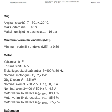
Güç
Akışkan sıcaklığı
T
-30...+120 °C
Maks. ortam ısısı
T
40 °C
Maksimum işletme basıncı
p
16 bar
max
Minimum verimlilik endeksi (MEI)
Minimum verimlilik endeksi (MEI)
≥ 0,50
Motor
Yalıtım sınıfı
F
Koruma sınıfı
IP 55
Elektrik şebekesi bağlantısı
3~400 V, 50 Hz
Nominal motor gücü
P
2,2 kW
2
Güç tüketimi
P
2,5 kW
1
Nominal akım 3~230 V, 50 Hz
I
8,03 A
N
Nominal akım 3~400 V, 50 Hz
I
4,5 A
N
Motor verimlilik derecesi
η
83,1 %
m 50%
Motor verimlilik derecesi
η
85,6 %
m 75%
Motor verimlilik derecesi
η
85,9 %
m 100%
Bağlantılar