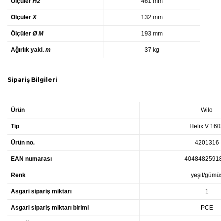
Ölçüler
H2
461 mm
Ölçüler
X
132 mm
Ölçüler
Ø M
193 mm
Ağırlık yakl.
m
37 kg
Sipariş Bilgileri
Ürün
Wilo
Tip
Helix V 16
Ürün no.
4201316
EAN numarası
4048482591
Renk
yeşil/gümü
Asgari sipariş miktarı
1
Asgari sipariş miktarı birimi
PCE