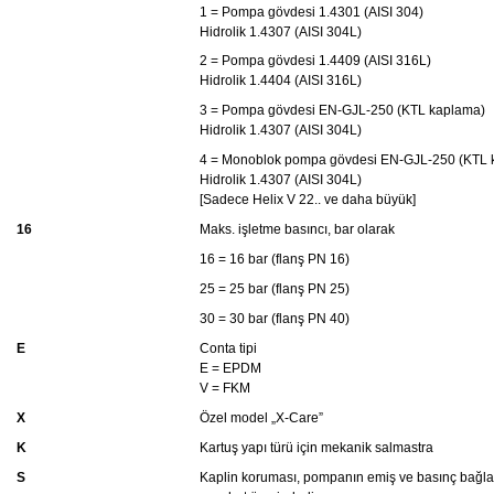
1 = Pompa gövdesi 1.4301 (AISI 304)
Hidrolik 1.4307 (AISI 304L)
2 = Pompa gövdesi 1.4409 (AISI 316L)
Hidrolik 1.4404 (AISI 316L)
3 = Pompa gövdesi EN-GJL-250 (KTL kaplama)
Hidrolik 1.4307 (AISI 304L)
4 = Monoblok pompa gövdesi EN-GJL-250 (KTL 
Hidrolik 1.4307 (AISI 304L)
[Sadece Helix V 22.. ve daha büyük]
16
Maks. işletme basıncı, bar olarak
16 = 16 bar (flanş PN 16)
25 = 25 bar (flanş PN 25)
30 = 30 bar (flanş PN 40)
E
Conta tipi
E = EPDM
V = FKM
X
Özel model „X-Care”
K
Kartuş yapı türü için mekanik salmastra
S
Kaplin koruması, pompanın emiş ve basınç bağlant