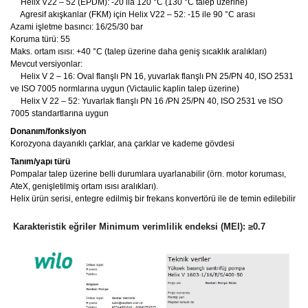
Helix V22 – 52 (EPDM): -20 ila 120 °C (130 °C talep üzerine)
Agresif akışkanlar (FKM) için Helix V22 – 52: -15 ile 90 °C arası
Azami işletme basıncı: 16/25/30 bar
Koruma türü: 55
Maks. ortam ısısı: +40 °C (talep üzerine daha geniş sıcaklık aralıkları)
Mevcut versiyonlar:
Helix V 2 – 16: Oval flanşlı PN 16, yuvarlak flanşlı PN 25/PN 40, ISO 2531
ve ISO 7005 normlarına uygun (Victaulic kaplin talep üzerine)
Helix V 22 – 52: Yuvarlak flanşlı PN 16 /PN 25/PN 40, ISO 2531 ve ISO
7005 standartlarına uygun
Donanım/fonksiyon
Korozyona dayanıklı çarklar, ana çarklar ve kademe gövdesi
Tanım/yapı türü
Pompalar talep üzerine belli durumlara uyarlanabilir (örn. motor koruması,
AteX, genişletilmiş ortam ısısı aralıkları).
Helix ürün serisi, entegre edilmiş bir frekans konvertörü ile de temin edilebilir
Karakteristik eğriler Minimum verimlilik endeksi (MEI): ≥0.7