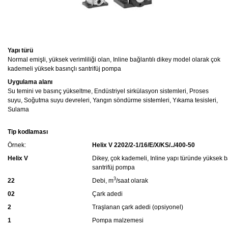
Yapı türü
Normal emişli, yüksek verimliliği olan, Inline bağlantılı dikey model olarak çok
kademeli yüksek basınçlı santrifüj pompa
Uygulama alanı
Su temini ve basınç yükseltme, Endüstriyel sirkülasyon sistemleri, Proses
suyu, Soğutma suyu devreleri, Yangın söndürme sistemleri, Yıkama tesisleri,
Sulama
Tip kodlaması
Örnek:
Helix V 2202/2-1/16/E/X/KS/../400-50
Helix V
Dikey, çok kademeli, Inline yapı türünde yüksek b
santrifüj pompa
3
22
Debi, m
/saat olarak
02
Çark adedi
2
Traşlanan çark adedi (opsiyonel)
1
Pompa malzemesi