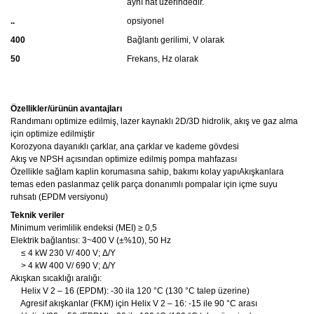
aynı hat üzerindedir.
..
opsiyonel
400
Bağlantı gerilimi, V olarak
50
Frekans, Hz olarak
Özellikler/ürünün avantajları
Randımanı optimize edilmiş, lazer kaynaklı 2D/3D hidrolik, akış ve gaz alma
için optimize edilmiştir
Korozyona dayanıklı çarklar, ana çarklar ve kademe gövdesi
Akış ve NPSH açısından optimize edilmiş pompa mahfazası
Özellikle sağlam kaplin korumasına sahip, bakımı kolay yapıAkışkanlara
temas eden paslanmaz çelik parça donanımlı pompalar için içme suyu
ruhsatı (EPDM versiyonu)
Teknik veriler
Minimum verimlilik endeksi (MEI) ≥ 0,5
Elektrik bağlantısı: 3~400 V (±%10), 50 Hz
≤ 4 kW 230 V/ 400 V; Δ/Y
> 4 kW 400 V/ 690 V; Δ/Y
Akışkan sıcaklığı aralığı:
Helix V 2 – 16 (EPDM): -30 ila 120 °C (130 °C talep üzerine)
Agresif akışkanlar (FKM) için Helix V 2 – 16: -15 ile 90 °C arası