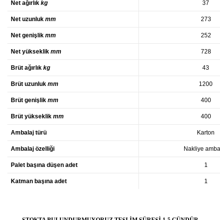
Net ağırlık
kg
37
Net uzunluk
mm
273
Net genişlik
mm
252
Net yükseklik
mm
728
Brüt ağırlık
kg
43
Brüt uzunluk
mm
1200
Brüt genişlik
mm
400
Brüt yükseklik
mm
400
Ambalaj türü
Karton
Ambalaj özelliği
Nakliye ambal
Palet başına düşen adet
1
Katman başına adet
1
STOKTA BULUNDURMUYORUZ TESLİM SÜRESİ 1-5 GÜNDÜR