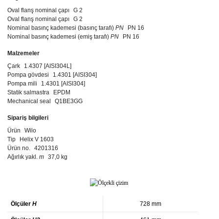
Oval flanş nominal çapı
G 2
Oval flanş nominal çapı
G 2
Nominal basınç kademesi (basınç tarafı)
PN
PN 16
Nominal basınç kademesi (emiş tarafı)
PN
PN 16
Malzemeler
Çark
1.4307 [AISI304L]
Pompa gövdesi
1.4301 [AISI304]
Pompa mili
1.4301 [AISI304]
Statik salmastra
EPDM
Mechanical seal
Q1BE3GG
Sipariş bilgileri
Ürün
Wilo
Tip
Helix V 1603
Ürün no.
4201316
Ağırlık yakl.
m
37,0 kg
Ölçüler
H
728 mm