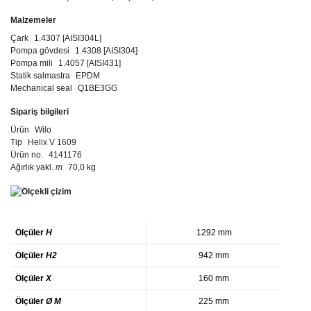
Malzemeler
Çark
1.4307 [AISI304L]
Pompa gövdesi
1.4308 [AISI304]
Pompa mili
1.4057 [AISI431]
Statik salmastra
EPDM
Mechanical seal
Q1BE3GG
Sipariş bilgileri
Ürün
Wilo
Tip
Helix V 1609
Ürün no.
4141176
Ağırlık yakl.
m
70,0 kg
Ölçüler
H
1292 mm
Ölçüler
H2
942 mm
Ölçüler
X
160 mm
Ölçüler
Ø M
225 mm