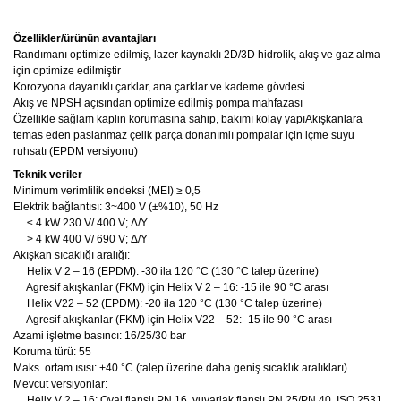
Özellikler/ürünün avantajları
Randımanı optimize edilmiş, lazer kaynaklı 2D/3D hidrolik, akış ve gaz alma
için optimize edilmiştir
Korozyona dayanıklı çarklar, ana çarklar ve kademe gövdesi
Akış ve NPSH açısından optimize edilmiş pompa mahfazası
Özellikle sağlam kaplin korumasına sahip, bakımı kolay yapıAkışkanlara
temas eden paslanmaz çelik parça donanımlı pompalar için içme suyu
ruhsatı (EPDM versiyonu)
Teknik veriler
Minimum verimlilik endeksi (MEI) ≥ 0,5
Elektrik bağlantısı: 3~400 V (±%10), 50 Hz
≤ 4 kW 230 V/ 400 V; Δ/Y
> 4 kW 400 V/ 690 V; Δ/Y
Akışkan sıcaklığı aralığı:
Helix V 2 – 16 (EPDM): -30 ila 120 °C (130 °C talep üzerine)
Agresif akışkanlar (FKM) için Helix V 2 – 16: -15 ile 90 °C arası
Helix V22 – 52 (EPDM): -20 ila 120 °C (130 °C talep üzerine)
Agresif akışkanlar (FKM) için Helix V22 – 52: -15 ile 90 °C arası
Azami işletme basıncı: 16/25/30 bar
Koruma türü: 55
Maks. ortam ısısı: +40 °C (talep üzerine daha geniş sıcaklık aralıkları)
Mevcut versiyonlar:
Helix V 2 – 16: Oval flanşlı PN 16, yuvarlak flanşlı PN 25/PN 40, ISO 2531