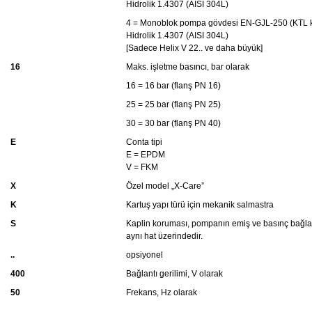
Hidrolik 1.4307 (AISI 304L)
4 = Monoblok pompa gövdesi EN-GJL-250 (KTL 
Hidrolik 1.4307 (AISI 304L)
[Sadece Helix V 22.. ve daha büyük]
16
Maks. işletme basıncı, bar olarak
16 = 16 bar (flanş PN 16)
25 = 25 bar (flanş PN 25)
30 = 30 bar (flanş PN 40)
E
Conta tipi
E = EPDM
V = FKM
X
Özel model „X-Care”
K
Kartuş yapı türü için mekanik salmastra
S
Kaplin koruması, pompanın emiş ve basınç bağlant
aynı hat üzerindedir.
..
opsiyonel
400
Bağlantı gerilimi, V olarak
50
Frekans, Hz olarak