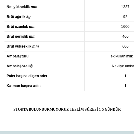
Net yükseklik
mm
1337
Brüt ağırlık
kg
92
Brüt uzunluk
mm
1600
Brüt genişlik
mm
400
Brüt yükseklik
mm
600
Ambalaj türü
Tek kullanımlık 
Ambalaj özelliği
Nakliye ambal
Palet başına düşen adet
1
Katman başına adet
1
STOKTA BULUNDURMUYORUZ TESLİM SÜRESİ 1-5 GÜNDÜR
Bu ürünün fiyat bilgisi, resim, ürün açıklamalarında ve diğer
konularda yetersiz gördüğünüz noktaları öneri formunu
Bu ürüne ilk yorumu siz yapın!
Ürün hakkında henüz soru sorulmamış.