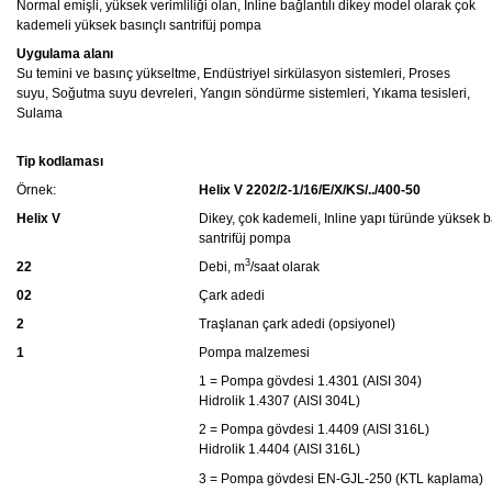
Normal emişli, yüksek verimliliği olan, Inline bağlantılı dikey model olarak çok
kademeli yüksek basınçlı santrifüj pompa
Uygulama alanı
Su temini ve basınç yükseltme, Endüstriyel sirkülasyon sistemleri, Proses
suyu, Soğutma suyu devreleri, Yangın söndürme sistemleri, Yıkama tesisleri,
Sulama
Tip kodlaması
Örnek:
Helix V 2202/2-1/16/E/X/KS/../400-50
Helix V
Dikey, çok kademeli, Inline yapı türünde yüksek b
santrifüj pompa
3
22
Debi, m
/saat olarak
02
Çark adedi
2
Traşlanan çark adedi (opsiyonel)
1
Pompa malzemesi
1 = Pompa gövdesi 1.4301 (AISI 304)
Hidrolik 1.4307 (AISI 304L)
2 = Pompa gövdesi 1.4409 (AISI 316L)
Hidrolik 1.4404 (AISI 316L)
3 = Pompa gövdesi EN-GJL-250 (KTL kaplama)