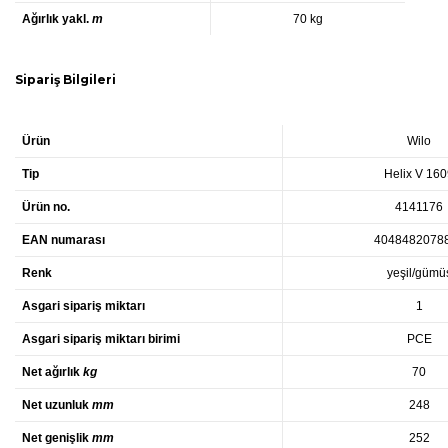
Ağırlık yakl.
m
70 kg
Sipariş Bilgileri
Ürün
Wilo
Tip
Helix V 16
Ürün no.
4141176
EAN numarası
4048482078
Renk
yeşil/gümü
Asgari sipariş miktarı
1
Asgari sipariş miktarı birimi
PCE
Net ağırlık
kg
70
Net uzunluk
mm
248
Net genişlik
mm
252