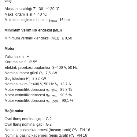
Güç
Akışkan sıcaklığı
T
-30...+120 °C
Maks. ortam ısısı
T
40 °C
Maksimum işletme basıncı
p
16 bar
max
Minimum verimlilik endeksi (MEI)
Minimum verimlilik endeksi (MEI)
≥ 0,50
Motor
Yalıtım sınıfı
F
Koruma sınıfı
IP 55
Elektrik şebekesi bağlantısı
3~400 V, 50 Hz
Nominal motor gücü
P
7,5 kW
2
Güç tüketimi
P
8,32 kW
1
Nominal akım 3~400 V, 50 Hz
I
13,7 A
N
Motor verimlilik derecesi
η
89,8 %
m 50%
Motor verimlilik derecesi
η
90,5 %
m 75%
Motor verimlilik derecesi
η
90,1 %
m 100%
Bağlantılar
Oval flanş nominal çapı
G 2
Oval flanş nominal çapı
G 2
Nominal basınç kademesi (basınç tarafı)
PN
PN 16
Nominal basınç kademesi (emiş tarafı)
PN
PN 16