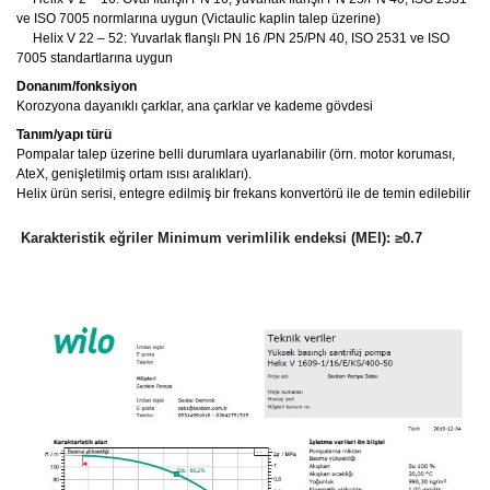
ve ISO 7005 normlarına uygun (Victaulic kaplin talep üzerine)
Helix V 22 – 52: Yuvarlak flanşlı PN 16 /PN 25/PN 40, ISO 2531 ve ISO
7005 standartlarına uygun
Donanım/fonksiyon
Korozyona dayanıklı çarklar, ana çarklar ve kademe gövdesi
Tanım/yapı türü
Pompalar talep üzerine belli durumlara uyarlanabilir (örn. motor koruması,
AteX, genişletilmiş ortam ısısı aralıkları).
Helix ürün serisi, entegre edilmiş bir frekans konvertörü ile de temin edilebilir
Karakteristik eğriler Minimum verimlilik endeksi (MEI): ≥0.7