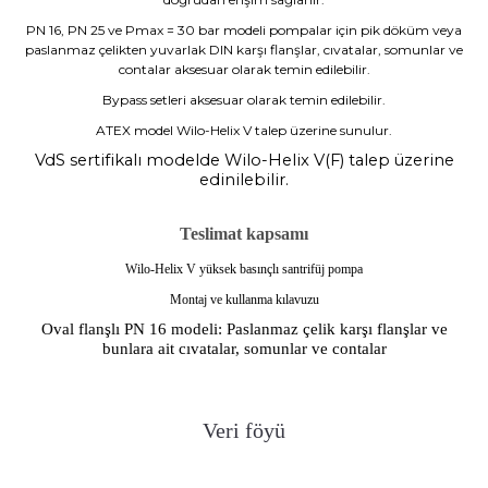
PN 16, PN 25 ve Pmax = 30 bar modeli pompalar için pik döküm veya
paslanmaz çelikten yuvarlak DIN karşı flanşlar, cıvatalar, somunlar ve
contalar aksesuar olarak temin edilebilir.
Bypass setleri aksesuar olarak temin edilebilir.
ATEX model Wilo-Helix V talep üzerine sunulur.
VdS sertifikalı modelde Wilo-Helix V(F) talep üzerine
edinilebilir.
Teslimat kapsamı
Wilo-Helix V yüksek basınçlı santrifüj pompa
Montaj ve kullanma kılavuzu
Oval flanşlı PN 16 modeli: Paslanmaz çelik karşı flanşlar ve
bunlara ait cıvatalar, somunlar ve contalar
Veri föyü