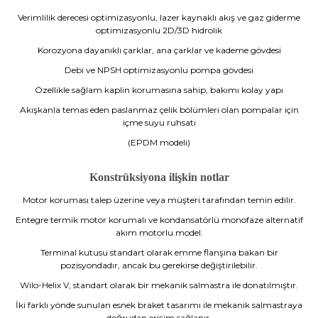
Verimlilik derecesi optimizasyonlu, lazer kaynaklı akış ve gaz giderme
optimizasyonlu 2D/3D hidrolik
Korozyona dayanıklı çarklar, ana çarklar ve kademe gövdesi
Debi ve NPSH optimizasyonlu pompa gövdesi
Özellikle sağlam kaplin korumasına sahip, bakımı kolay yapı
Akışkanla temas eden paslanmaz çelik bölümleri olan pompalar için
içme suyu ruhsatı
(EPDM modeli)
Konstrüksiyona ilişkin notlar
Motor koruması talep üzerine veya müşteri tarafından temin edilir.
Entegre termik motor korumalı ve kondansatörlü monofaze alternatif
akım motorlu model.
Terminal kutusu standart olarak emme flanşına bakan bir
pozisyondadır, ancak bu gerekirse değiştirilebilir.
Wilo-Helix V, standart olarak bir mekanik salmastra ile donatılmıştır.
İki farklı yönde sunulan esnek braket tasarımı ile mekanik salmastraya
doğrudan erişim sağlanır.