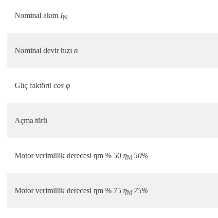
Nominal akım
I
N
Nominal devir hızı
n
Güç faktörü
cos φ
Açma türü
Motor verimlilik derecesi ηm % 50
η
50%
M
Motor verimlilik derecesi ηm % 75
η
75%
M