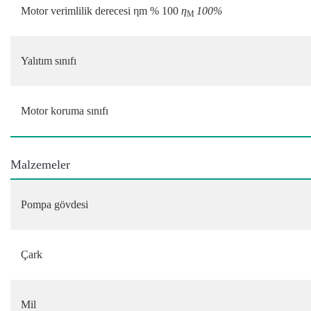
Motor verimlilik derecesi ηm % 100
η
100%
M
Yalıtım sınıfı
Motor koruma sınıfı
Malzemeler
Pompa gövdesi
Çark
Mil