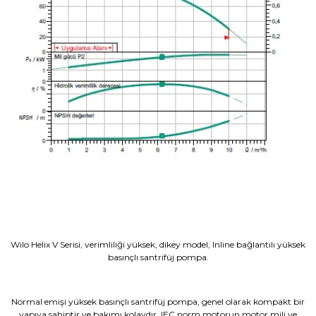
Wilo Helix V Serisi, verimliliği yüksek, dikey model, Inline bağlantılı yüksek
basınçlı santrifüj pompa.
Normal emişi yüksek basınçlı santrifüj pompa, genel olarak kompakt bir
yapıya sahiptir ve bakımı kolaydır. IEC norm motorun motor mili ve