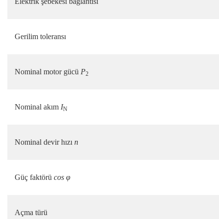
Elektrik şebekesi bağlantısı
Gerilim toleransı
Nominal motor gücü
P
2
Nominal akım
I
N
Nominal devir hızı
n
Güç faktörü
cos φ
Açma türü