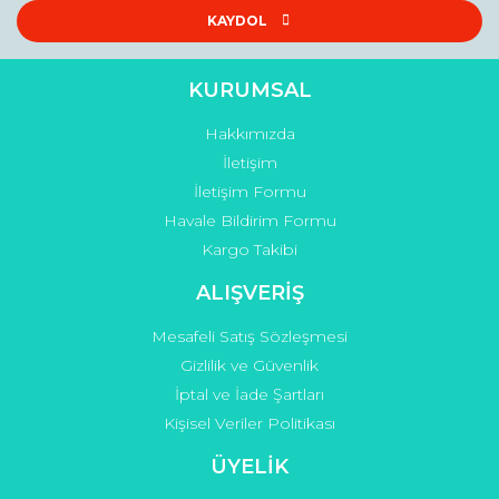
Bu ürüne benzer farklı alternatifler olmalı.
KAYDOL
KURUMSAL
Hakkımızda
Gönder
İletişim
İletişim Formu
Havale Bildirim Formu
Kargo Takibi
ALIŞVERİŞ
Mesafeli Satış Sözleşmesi
Gizlilik ve Güvenlik
İptal ve İade Şartları
Kişisel Veriler Politikası
ÜYELİK