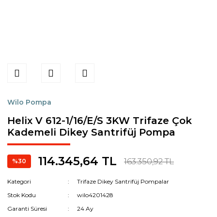
Wilo Pompa
Helix V 612-1/16/E/S 3KW Trifaze Çok
Kademeli Dikey Santrifüj Pompa
114.345,64 TL
163.350,92 TL
%30
Kategori
Trifaze Dikey Santrifüj Pompalar
Stok Kodu
wilo4201428
Garanti Süresi
24 Ay