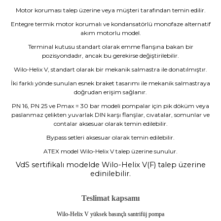
Motor koruması talep üzerine veya müşteri tarafından temin edilir.
Entegre termik motor korumalı ve kondansatörlü monofaze alternatif
akım motorlu model.
Terminal kutusu standart olarak emme flanşına bakan bir
pozisyondadır, ancak bu gerekirse değiştirilebilir.
Wilo-Helix V, standart olarak bir mekanik salmastra ile donatılmıştır.
İki farklı yönde sunulan esnek braket tasarımı ile mekanik salmastraya
doğrudan erişim sağlanır.
PN 16, PN 25 ve Pmax = 30 bar modeli pompalar için pik döküm veya
paslanmaz çelikten yuvarlak DIN karşı flanşlar, cıvatalar, somunlar ve
contalar aksesuar olarak temin edilebilir.
Bypass setleri aksesuar olarak temin edilebilir.
ATEX model Wilo-Helix V talep üzerine sunulur.
VdS sertifikalı modelde Wilo-Helix V(F) talep üzerine
edinilebilir.
Teslimat kapsamı
Wilo-Helix V yüksek basınçlı santrifüj pompa