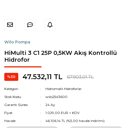
Wilo Pompa
HiMulti 3 C1 25P 0,5KW Akış Kontrollü
Hidrofor
47.532,11 TL
67.903,01 TL
%30
Kategori
Hidromatlı Hidroforlar
Stok Kodu
wilo2543600
Garanti Süresi
24 Ay
Fiyat
1.029,00 EUR + KDV
Havale
46.106,14 TL (%3,00 havale indirimi)