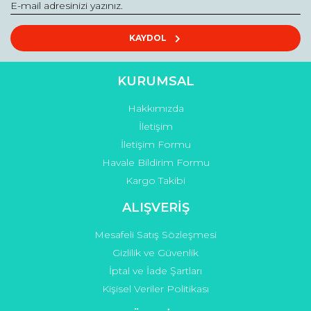
Ürün fiyatı diğer sitelerden daha pahalı.
Bu ürüne benzer farklı alternatifler olmalı.
KAYDOL
KURUMSAL
Hakkımızda
Gönder
İletişim
İletişim Formu
Havale Bildirim Formu
Kargo Takibi
ALIŞVERİŞ
Mesafeli Satış Sözleşmesi
Gizlilik ve Güvenlik
İptal ve İade Şartları
Kişisel Veriler Politikası