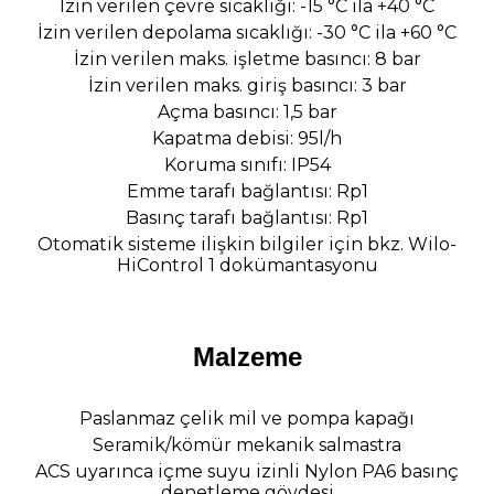
İzin verilen çevre sıcaklığı: -15 °C ila +40 °C
İzin verilen depolama sıcaklığı: -30 °C ila +60 °C
İzin verilen maks. işletme basıncı: 8 bar
İzin verilen maks. giriş basıncı: 3 bar
Açma basıncı: 1,5 bar
Kapatma debisi: 95l/h
Koruma sınıfı: IP54
Emme tarafı bağlantısı: Rp1
Basınç tarafı bağlantısı: Rp1
Otomatik sisteme ilişkin bilgiler için bkz. Wilo-
HiControl 1 dokümantasyonu
Malzeme
Paslanmaz çelik mil ve pompa kapağı
Seramik/kömür mekanik salmastra
ACS uyarınca içme suyu izinli Nylon PA6 basınç
denetleme gövdesi