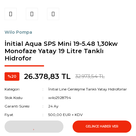
Wilo Pompa
İnitial Aqua SPS Mini 19-5.48 1,30kw
Monofaze Yatay 19 Litre Tanklı
Hidrofor
26.378,83 TL
32.973,54 TL
%20
Kategori
İnitial Line Genleşme Tanklı Yatay Hidroforlar
Stok Kodu
wilo2928794
Garanti Süresi
24 Ay
Fiyat
500,00 EUR + KDV
GELİNCE HABER VER