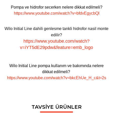
Pompa ve hidrofor secerken nelere dikkat edilmeli?
https://www.youtube.com/watch?v=bfdvEgycbQI
Wilo Initial Line dahili genlesme tankli hidrofor nasil monte
edilir?
https://www.youtube.com/watch?
v=iYT5dE29pdw&feature=emb_logo
Wilo Initial Line pompa kullanım ve bakımında nelere
dikkat edilmeli?
https://www.youtube.com/watch?v=bkcEhUe_H_c&t=2s
Bu ürünün fiyat bilgisi, resim, ürün açıklamalarında ve diğer
TAVSİYE ÜRÜNLER
konularda yetersiz gördüğünüz noktaları öneri formunu
Bu ürüne ilk yorumu siz yapın!
Ürün hakkında henüz soru sorulmamış.