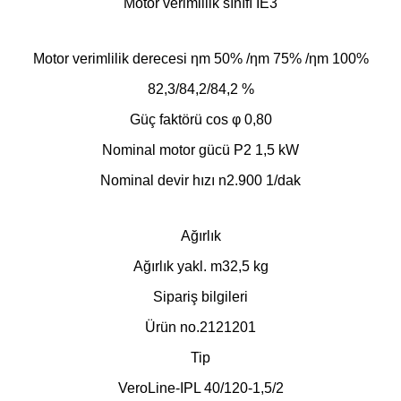
Motor verimlilik sınıfı IE3
Motor verimlilik derecesi ηm 50% /ηm 75% /ηm 100%
82,3/84,2/84,2 %
Güç faktörü cos φ 0,80
Nominal motor gücü P2 1,5 kW
Nominal devir hızı n2.900 1/dak
Ağırlık
Ağırlık yakl. m32,5 kg
Sipariş bilgileri
Ürün no.2121201
Tip
VeroLine-IPL 40/120-1,5/2