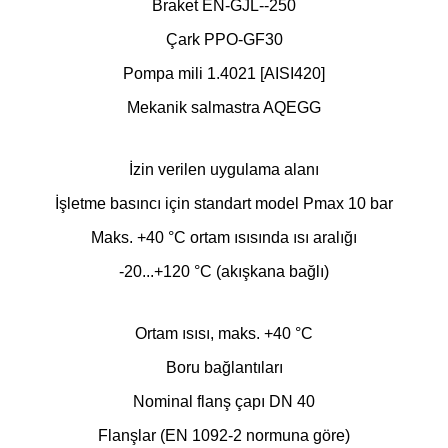
Braket EN-GJL--250
Çark PPO-GF30
Pompa mili 1.4021 [AISI420]
Mekanik salmastra AQEGG
İzin verilen uygulama alanı
İşletme basıncı için standart model Pmax 10 bar
Maks. +40 °C ortam ısısında ısı aralığı
-20...+120 °C (akışkana bağlı)
Ortam ısısı, maks. +40 °C
Boru bağlantıları
Nominal flanş çapı DN 40
Flanşlar (EN 1092-2 normuna göre)