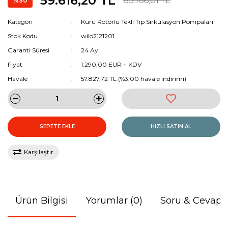
59.616,20 TL
85.166,01 TL
%30
Kategori
Kuru Rotorlu Tekli Tip Sirkülasyon Pompaları
Stok Kodu
wilo2121201
Garanti Süresi
24 Ay
Fiyat
1.290,00 EUR + KDV
Havale
57.827,72 TL (%3,00 havale indirimi)
SEPETE EKLE
HIZLI SATIN AL
Karşılaştır
Ürün Bilgisi
Yorumlar (0)
Soru & Cevap