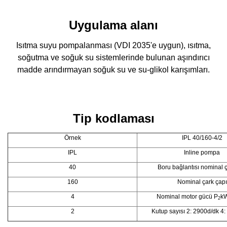
Uygulama alanı
Isıtma suyu pompalanması (VDI 2035'e uygun), ısıtma,
soğutma ve soğuk su sistemlerinde bulunan aşındırıcı
madde arındırmayan soğuk su ve su-glikol karışımları.
Tip kodlaması
Örnek
IPL 40/160-4/2
IPL
Inline pompa
40
Boru bağlantısı nominal 
160
Nominal çark çapı
4
Nominal motor gücü P
kW
2
2
Kutup sayısı 2: 2900d/dk 4