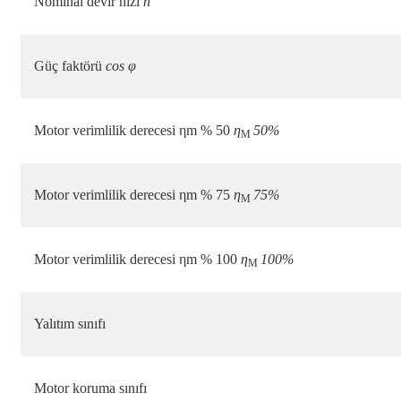
Nominal devir hızı
n
Güç faktörü
cos φ
Motor verimlilik derecesi ηm % 50
η
50%
M
Motor verimlilik derecesi ηm % 75
η
75%
M
Motor verimlilik derecesi ηm % 100
η
100%
M
Yalıtım sınıfı
Motor koruma sınıfı