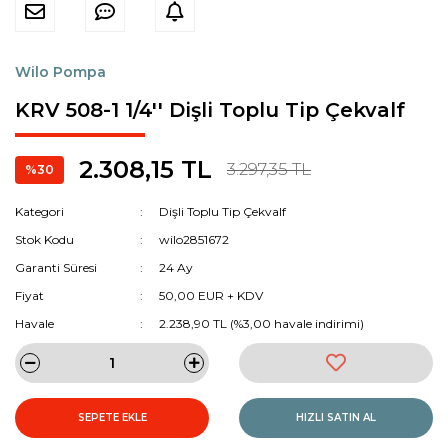
Wilo Pompa
KRV 508-1 1/4'' Dişli Toplu Tip Çekvalf
2.308,15 TL
3.297,35 TL
%30
Kategori
Dişli Toplu Tip Çekvalf
Stok Kodu
wilo2851672
Garanti Süresi
24 Ay
Fiyat
50,00 EUR + KDV
Havale
2.238,90 TL (%3,00 havale indirimi)
SEPETE EKLE
HIZLI SATIN AL