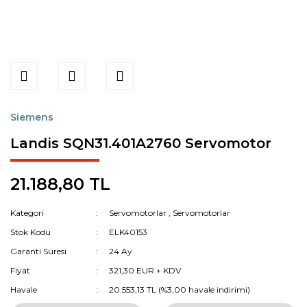
Siemens
Landis SQN31.401A2760 Servomotor
21.188,80 TL
Kategori
Servomotorlar
,
Servomotorlar
Stok Kodu
ELK40153
Garanti Süresi
24 Ay
Fiyat
321,30 EUR + KDV
Havale
20.553,13 TL (%3,00 havale indirimi)