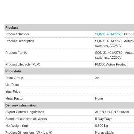
Product
Product Number
SQN31.401A2760
| BPZ:S
Product Description
SQN31.401A2760 - Actuator
switches, AC230V
Product Family
SQN 31.401A2760 - Actuato
switches, AC230V
Product Lifecycle (PLM)
PM300:Active Product
Price data
Price Group
X>
List Price
Your Price
Metal Factor
None
Delivery information
Export Control Regulations
AL : N / ECCN : EAR99
Standard lead time ex-works
5 Day/Days
Net Weight (kg)
0.800 Kg
Product Dimensions (W x L x H)
Not available