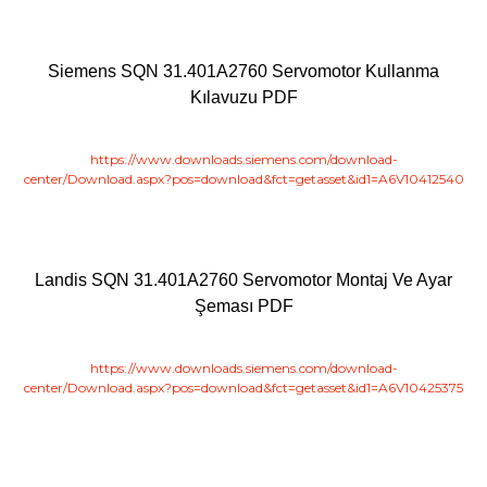
Siemens SQN 31.401A2760 Servomotor Kullanma
Kılavuzu PDF
https://www.downloads.siemens.com/download-
center/Download.aspx?pos=download&fct=getasset&id1=A6V10412540
Landis SQN 31.401A2760 Servomotor Montaj Ve Ayar
Şeması PDF
https://www.downloads.siemens.com/download-
center/Download.aspx?pos=download&fct=getasset&id1=A6V10425375