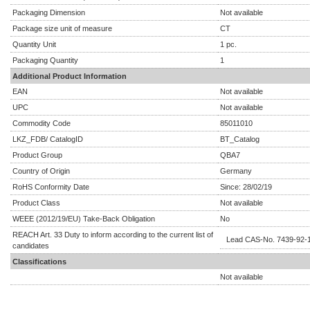
Packaging Dimension
Not available
Package size unit of measure
CT
Quantity Unit
1 pc.
Packaging Quantity
1
Additional Product Information
EAN
Not available
UPC
Not available
Commodity Code
85011010
LKZ_FDB/ CatalogID
BT_Catalog
Product Group
QBA7
Country of Origin
Germany
RoHS Conformity Date
Since: 28/02/19
Product Class
Not available
WEEE (2012/19/EU) Take-Back Obligation
No
REACH Art. 33 Duty to inform according to the current list of
Lead CAS-No. 7439-92-1 
candidates
Classifications
Not available