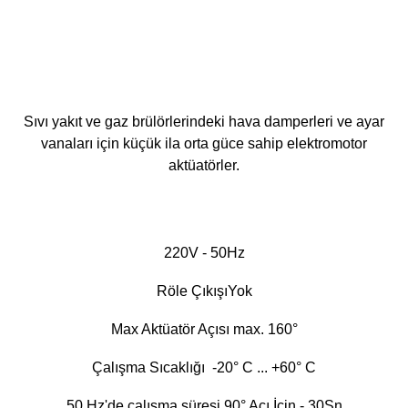
Sıvı yakıt ve gaz brülörlerindeki hava damperleri ve ayar
vanaları için küçük ila orta güce sahip elektromotor
aktüatörler.
220V - 50Hz
Röle ÇıkışıYok
Max Aktüatör Açısı
max. 160°
Çalışma Sıcaklığı
-20° C
... +60° C
50 Hz'de çalışma süresi 90° Açı İçin - 30Sn