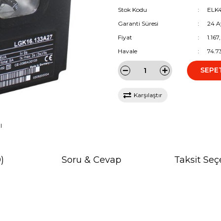
Stok Kodu
ELK
Garanti Süresi
24 A
Fiyat
1.16
Havale
74.7
SEPE
Karşılaştır
I
)
Soru & Cevap
Taksit Seç