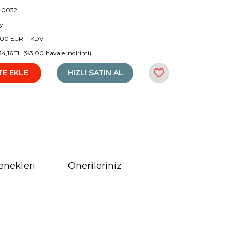
40032
y
7,00 EUR + KDV
34,16 TL (%3,00 havale indirimi)
TE EKLE
HIZLI SATIN AL
enekleri
Önerileriniz