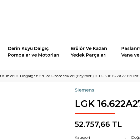
Derin Kuyu Dalgıç
Brülör Ve Kazan
Paslanm
Pompalar ve Motorları
Yedek Parçaları
Vana ve 
Ürünleri
Doğalgaz Brülör Otomatikleri (Beyinleri)
LGK 16.622A27 Brülör 
Siemens
LGK 16.622A27
52.757,66 TL
Kategori
Doğa