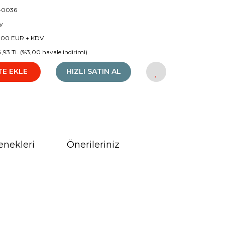
40036
y
,00 EUR + KDV
74,93 TL (%3,00 havale indirimi)
TE EKLE
HIZLI SATIN AL
enekleri
Önerileriniz