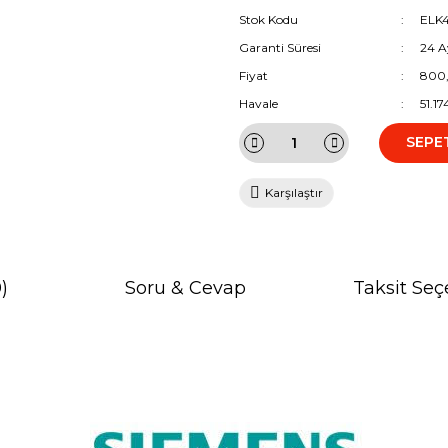
Stok Kodu
ELK
Garanti Süresi
24 A
Fiyat
800
Havale
51.1
SEPE
Karşılaştır
)
Soru & Cevap
Taksit Seç