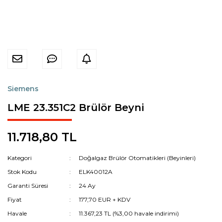
Siemens
LME 23.351C2 Brülör Beyni
11.718,80 TL
Kategori
Doğalgaz Brülör Otomatikleri (Beyinleri)
Stok Kodu
ELK40012A
Garanti Süresi
24 Ay
Fiyat
177,70 EUR + KDV
Havale
11.367,23 TL (%3,00 havale indirimi)