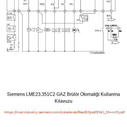
Siemens LME23.351C2 GAZ Brülör Otomatiği Kullanma
Kılavuzu
https://mall.industry.siemens.com/collaterals/files/83/pdf/ENG_554405.pdf