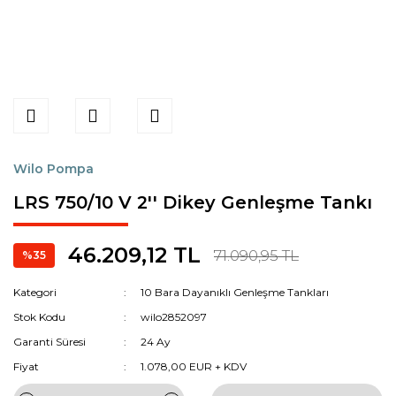
Wilo Pompa
LRS 750/10 V 2'' Dikey Genleşme Tankı
46.209,12 TL
71.090,95 TL
%35
Kategori
10 Bara Dayanıklı Genleşme Tankları
Stok Kodu
wilo2852097
Garanti Süresi
24 Ay
Fiyat
1.078,00 EUR + KDV