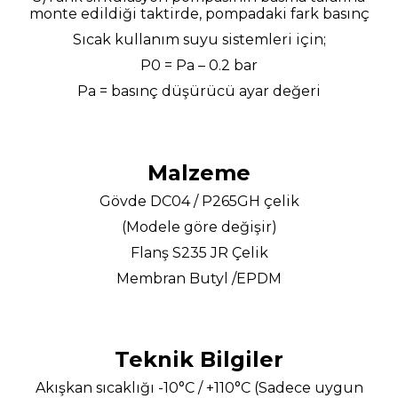
monte edildiği taktirde, pompadaki fark basınç
Sıcak kullanım suyu sistemleri için;
P0 = Pa – 0.2 bar
Pa = basınç düşürücü ayar değeri
Malzeme
Gövde DC04 / P265GH çelik
(Modele göre değişir)
Flanş S235 JR Çelik
Membran Butyl /EPDM
Teknik Bilgiler
Akışkan sıcaklığı -10°C / +110°C (Sadece uygun