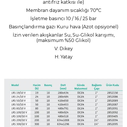
antifriz katkısı ile)
Membran dayanım sıcaklığı 70°C
İşletme basıncı 10 / 16 / 25 bar
Basınçlandırma gazı Kuru hava (Azot opsiyonel)
İzin verilen akışkanlar Su, Su-Glikol karışımı,
(maksimum %50 Glikol)
V: Dikey
H: Yatay