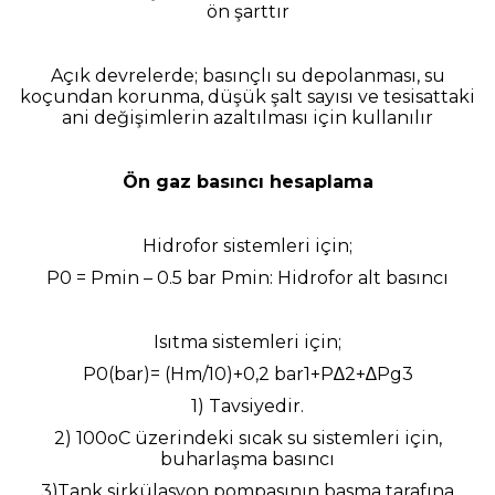
ön şarttır
Açık devrelerde; basınçlı su depolanması, su
koçundan korunma, düşük şalt sayısı ve tesisattaki
ani değişimlerin azaltılması için kullanılır
Ön gaz basıncı hesaplama
Hidrofor sistemleri için;
P0 = Pmin – 0.5 bar Pmin: Hidrofor alt basıncı
Isıtma sistemleri için;
P0(bar)= (Hm/10)+0,2 bar1+P∆2+∆Pg3
1) Tavsiyedir.
2) 100oC üzerindeki sıcak su sistemleri için,
buharlaşma basıncı
3)Tank sirkülasyon pompasının basma tarafına