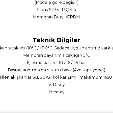
(Modele göre değişir)
Flanş S235 JR Çelik
Membran Butyl /EPDM
Teknik Bilgiler
kan sıcaklığı -10°C / +110°C (Sadece uygun antifriz katkısı
Membran dayanım sıcaklığı 70°C
İşletme basıncı 10 / 16 / 25 bar
Basınçlandırma gazı Kuru hava (Azot opsiyonel)
erilen akışkanlar Su, Su-Glikol karışımı, (maksimum %50 
V: Dikey
H: Yatay