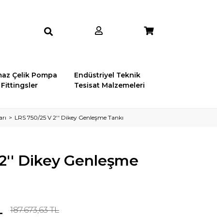
az Çelik Pompa
Endüstriyel Teknik
Fittingsler
Tesisat Malzemeleri
arı
LRS 750/25 V 2'' Dikey Genleşme Tankı
2'' Dikey Genleşme
L
187.673,63 TL