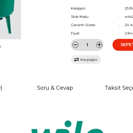
Kategori
25 B
Stok Kodu
wilo
Garanti Süresi
24 A
Fiyat
2.84
SEPE
I
Karşılaştır
)
Soru & Cevap
Taksit Seç