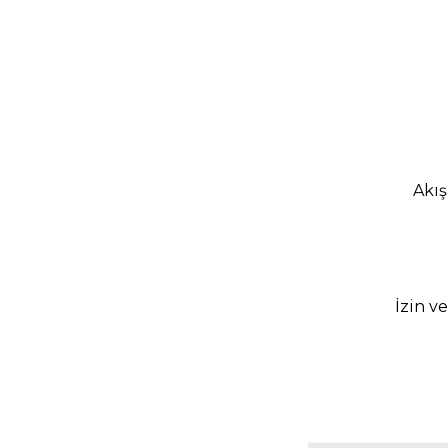
Akış
İzin v