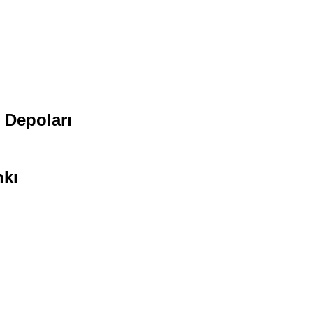
 Depoları
nkı