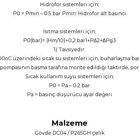
Hidrofor sistemleri için;
P0 = Pmin – 0.5 bar Pmin: Hidrofor alt basıncı
Isıtma sistemleri için;
P0(bar)= (Hm/10)+0,2 bar1+P∆2+∆Pg3
1) Tavsiyedir.
00oC üzerindeki sıcak su sistemleri için, buharlaşma ba
 pompasının basma tarafına monte edildiği taktirde, po
Sıcak kullanım suyu sistemleri için;
P0 = Pa – 0.2 bar
Pa = basınç düşürücü ayar değeri
Malzeme
Gövde DC04 / P265GH çelik