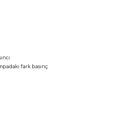
sıncı
mpadaki fark basınç