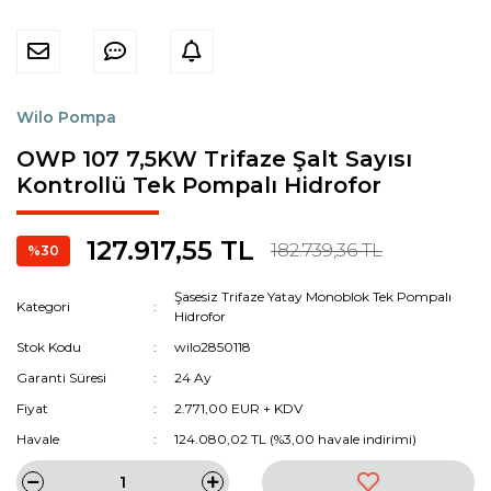
Wilo Pompa
OWP 107 7,5KW Trifaze Şalt Sayısı
Kontrollü Tek Pompalı Hidrofor
127.917,55 TL
182.739,36 TL
%30
Şasesiz Trifaze Yatay Monoblok Tek Pompalı
Kategori
Hidrofor
Stok Kodu
wilo2850118
Garanti Süresi
24 Ay
Fiyat
2.771,00 EUR + KDV
Havale
124.080,02 TL (%3,00 havale indirimi)