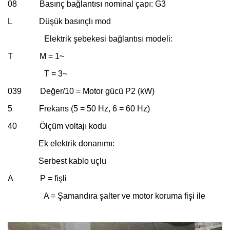
08 Basınç bağlantısı nominal çapı: G3
L Düşük basınçlı mod
Elektrik şebekesi bağlantısı modeli:
T M = 1~
T = 3~
039 Değer/10 = Motor gücü P2 (kW)
5 Frekans (5 = 50 Hz, 6 = 60 Hz)
40 Ölçüm voltajı kodu
Ek elektrik donanımı:
Serbest kablo uçlu
A P = fişli
A = Şamandıra şalter ve motor koruma fişi ile