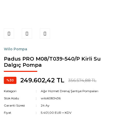
Wilo Pompa
Padus PRO M08/T039-540/P Kirli Su
Dalgıç Pompa
249.602,42 TL
356.574,88 TL
%30
Kategori
Ağır Hizmet Drenaj Şantiye Pompaları
Stok Kodu
wilo6083436
Garanti Süresi
24 Ay
Fiyat
5.401,00 EUR + KDV