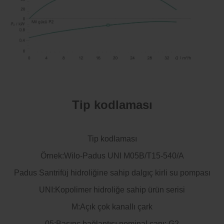
Tip kodlaması
Tip kodlaması
Örnek:Wilo-Padus UNI M05B/T15-540/A
Padus Santrifüj hidroliğine sahip dalgıç kirli su pompası
UNI:Kopolimer hidroliğe sahip ürün serisi
M:Açık çok kanallı çark
05:Basınç bağlantısı nominal çapı: G2