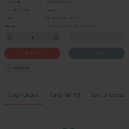
Stok Kodu
wilo6084802
Garanti Süresi
24 Ay
Fiyat
1.173,00 EUR + KDV
Havale
52.558,32 TL (%3,00 havale indirimi)
SEPETE EKLE
HIZLI SATIN AL
Karşılaştır
Ürün Bilgisi
Yorumlar (0)
Soru & Cevap