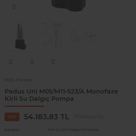
3 Hızlı İkiz Tip Sirküla
Ağır Hizmet Drenaj Şan
Yakıt Pompaları (Fuel o
Pompaları
TOP-S Serisi Sirkülas
Yedeği
Rexa Pro ve FA Atık S
Wilo Pompa
Padus Uni M05/M11-523/A Monofaze
Kirli Su Dalgıç Pompa
54.183,83 TL
77.405,47 TL
%30
Kategori
Kirli Su İçin Dalgıç Pompalar