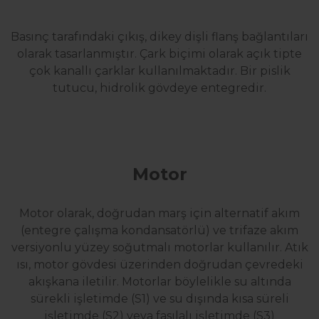
Basınç tarafındaki çıkış, dikey dişli flanş bağlantıları
olarak tasarlanmıştır. Çark biçimi olarak açık tipte
çok kanallı çarklar kullanılmaktadır. Bir pislik
tutucu, hidrolik gövdeye entegredir.
Motor
Motor olarak, doğrudan marş için alternatif akım
(entegre çalışma kondansatörlü) ve trifaze akım
versiyonlu yüzey soğutmalı motorlar kullanılır. Atık
ısı, motor gövdesi üzerinden doğrudan çevredeki
akışkana iletilir. Motorlar böylelikle su altında
sürekli işletimde (S1) ve su dışında kısa süreli
işletimde (S2) veya fasılalı işletimde (S3)