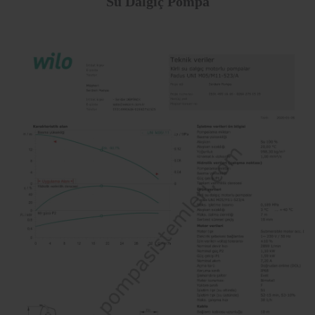
Su Dalgıç Pompa