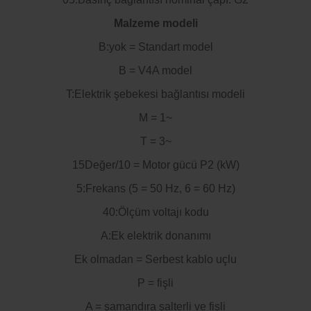
Malzeme modeli
B:yok = Standart model
B = V4A model
T:Elektrik şebekesi bağlantısı modeli
M = 1~
T = 3~
15Değer/10 = Motor gücü P2 (kW)
5:Frekans (5 = 50 Hz, 6 = 60 Hz)
40:Ölçüm voltajı kodu
A:Ek elektrik donanımı
Ek olmadan = Serbest kablo uçlu
P = fişli
A = şamandıra şalterli ve fişli