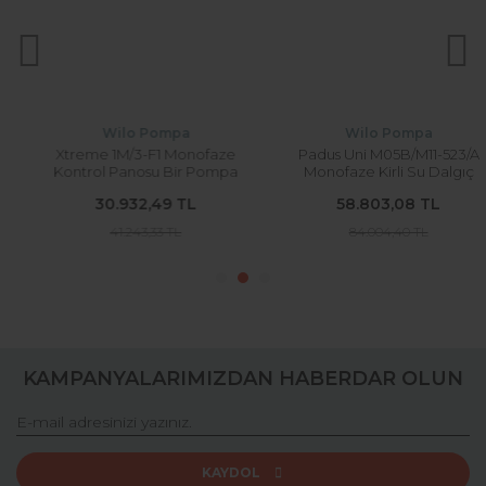
Ürün bilgilerinde hatalar bulunuyor.
Ürün fiyatı diğer sitelerden daha pahalı.
Bu ürüne benzer farklı alternatifler olmalı.
Wilo Pompa
Wilo Pompa
Xtreme 1M/3-F1 Monofaze
Padus Uni M05B/M11-523/A
Kontrol Panosu Bir Pompa
Monofaze Kirli Su Dalgıç
İçin
Pompa
30.932,49 TL
58.803,08 TL
Gönder
41.243,33 TL
84.004,40 TL
KAMPANYALARIMIZDAN HABERDAR OLUN
KAYDOL