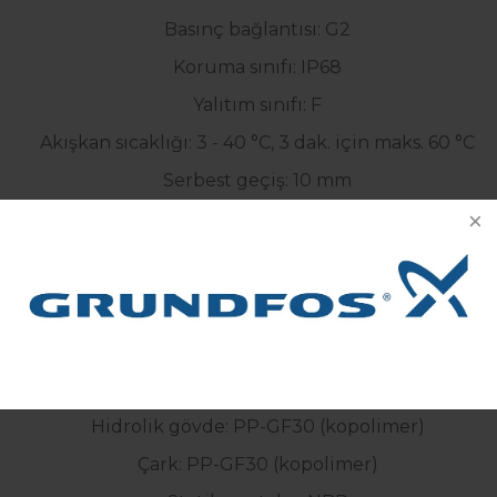
Basınç bağlantısı: G2
Koruma sınıfı: IP68
Yalıtım sınıfı: F
Akışkan sıcaklığı: 3 - 40 °C, 3 dak. için maks. 60 °C
Serbest geçiş: 10 mm
Kablo uzunluğu: 10 m
Malzemeler
Motor gövdesi: 1.4301
Hidrolik gövde: PP-GF30 (kopolimer)
Çark: PP-GF30 (kopolimer)