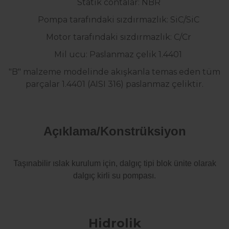
Statik contalar: NBR
Pompa tarafındaki sızdırmazlık: SiC/SiC
Motor tarafındaki sızdırmazlık: C/Cr
Mil ucu: Paslanmaz çelik 1.4401
"B" malzeme modelinde akışkanla temas eden tüm
parçalar 1.4401 (AISI 316) paslanmaz çeliktir.
Açıklama/Konstrüksiyon
Taşınabilir ıslak kurulum için, dalgıç tipi blok ünite olarak
dalgıç kirli su pompası.
Hidrolik