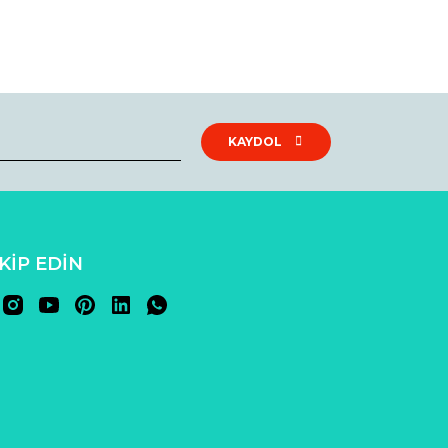
rak tarafımıza iletebilirsiniz.
KAYDOL
AKİP EDİN