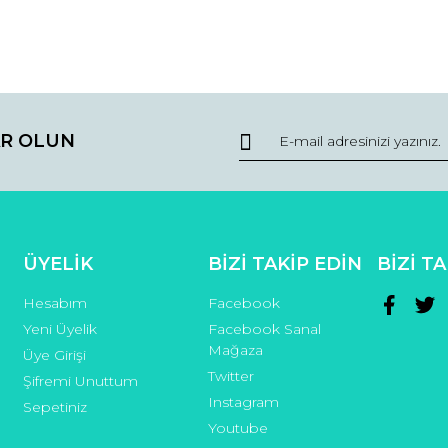
da ve diğer konularda yetersiz gördüğünüz noktaları öneri formunu kullana
Bu ürüne ilk yorumu siz yapın!
Ürün hakkında henüz soru sorulmamış.
R OLUN
r.
Yorum Yaz
Soru Sor
ÜYELİK
BİZİ TAKİP EDİN
BİZİ T
Hesabım
Facebook
Yeni Üyelik
Facebook Sanal
Mağaza
Üye Girişi
Twitter
Şifremi Unuttum
Gönder
Instagram
Sepetiniz
Youtube