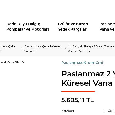
Derin Kuyu Dalgıç
Brülör Ve Kazan
Paslanm
Pompalar ve Motorları
Yedek Parçaları
Vana ve 
nmaz Çelik
Paslanmaz Çelik Küresel
Üç Parçalı Flanşlı 2 Yollu Pasl
ar
Vanalar
Küresel Vanalar
Paslanmaz-Krom-Crni
Paslanmaz 2 Yo
Küresel Vana
5.605,11 TL
Kategori
Üç P