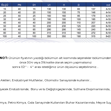
NOT:
Ürünün fiyatının yazdığı bölümün alt kısmında seçenekler bölümünde
önce 304 veya 316 kalite olarak seçim yapmalısınız
sonra 1/2'' - 4'' arası istediğiniz ürün ölçüsünü seçebilirsiniz...
letleri, Endüstriyel Mutfaklar, Otomotiv Sanayisinde kullanılır...
ecek Endüstrisinde, Boru ve Isı Değiştirgeçlerinde, Süthane Ekipmanlarında, K
Kimya, Petro Kimya, Gıda Sanayinde Kullanılan Buhar Kazanlarında, Meyve Suyu, 