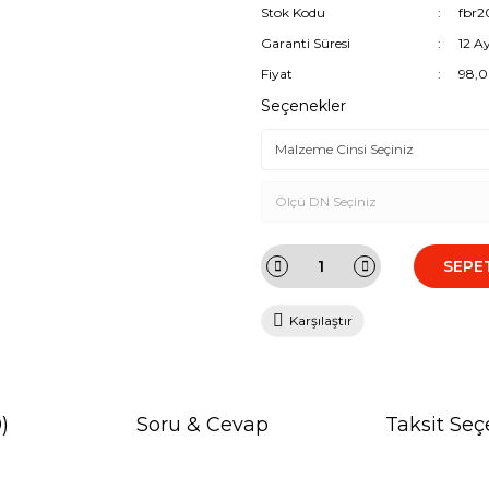
Stok Kodu
fbr2
Garanti Süresi
12 A
Fiyat
98,0
Seçenekler
SEPE
Karşılaştır
)
Soru & Cevap
Taksit Seç