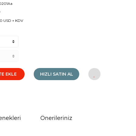
0201Aa
y
0 USD + KDV
TE EKLE
HIZLI SATIN AL
enekleri
Önerileriniz