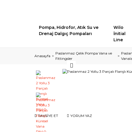
Pompa, Hidrofor, Atık Su ve
Wilo
Drenaj Dalgıç Pompaları
İnitial
Line
Paslanmaz Çelik Pompa Vana ve
Pasla
Anasayfa
Fittingsler
Vanal
TAVSİYE ET
YORUM YAZ