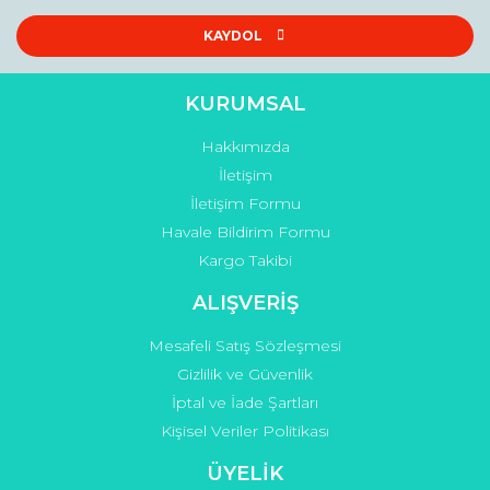
Ürün resmi kalitesiz, bozuk veya görüntülenemiyor.
Ürün açıklamasında eksik bilgiler bulunuyor.
KAYDOL
Ürün bilgilerinde hatalar bulunuyor.
Ürün fiyatı diğer sitelerden daha pahalı.
KURUMSAL
Bu ürüne benzer farklı alternatifler olmalı.
Hakkımızda
İletişim
İletişim Formu
Havale Bildirim Formu
Kargo Takibi
Gönder
ALIŞVERİŞ
Mesafeli Satış Sözleşmesi
Gizlilik ve Güvenlik
İptal ve İade Şartları
Kişisel Veriler Politikası
ÜYELİK