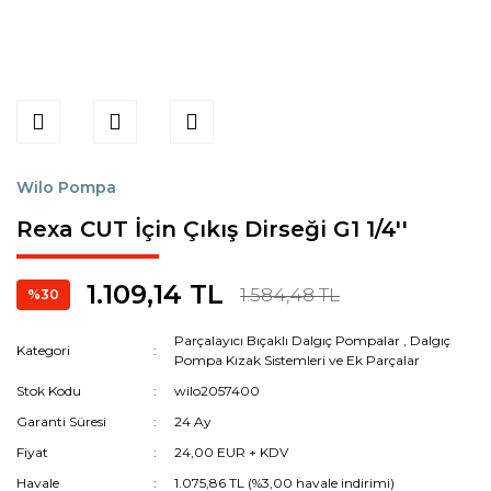
Wilo Pompa
Rexa CUT İçin Çıkış Dirseği G1 1/4''
1.109,14 TL
1.584,48 TL
%30
Parçalayıcı Bıçaklı Dalgıç Pompalar
,
Dalgıç
Kategori
Pompa Kızak Sistemleri ve Ek Parçalar
Stok Kodu
wilo2057400
Garanti Süresi
24 Ay
Fiyat
24,00 EUR + KDV
Havale
1.075,86 TL (%3,00 havale indirimi)