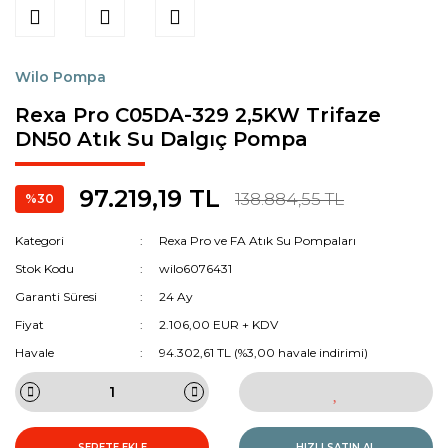
Wilo Pompa
Rexa Pro C05DA-329 2,5KW Trifaze
DN50 Atık Su Dalgıç Pompa
97.219,19 TL
138.884,55 TL
%30
Kategori
Rexa Pro ve FA Atık Su Pompaları
Stok Kodu
wilo6076431
Garanti Süresi
24 Ay
Fiyat
2.106,00 EUR + KDV
Havale
94.302,61 TL (%3,00 havale indirimi)
SEPETE EKLE
HIZLI SATIN AL