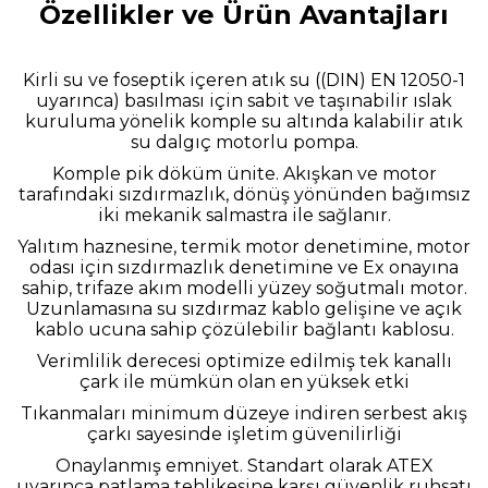
Özellikler ve Ürün Avantajları
Kirli su ve foseptik içeren atık su ((DIN) EN 12050-1
uyarınca) basılması için sabit ve taşınabilir ıslak
kuruluma yönelik komple su altında kalabilir atık
su dalgıç motorlu pompa.
Komple pik döküm ünite. Akışkan ve motor
tarafındaki sızdırmazlık, dönüş yönünden bağımsız
iki mekanik salmastra ile sağlanır.
Yalıtım haznesine, termik motor denetimine, motor
odası için sızdırmazlık denetimine ve Ex onayına
sahip, trifaze akım modelli yüzey soğutmalı motor.
Uzunlamasına su sızdırmaz kablo gelişine ve açık
kablo ucuna sahip çözülebilir bağlantı kablosu.
Verimlilik derecesi optimize edilmiş tek kanallı
çark ile mümkün olan en yüksek etki
Tıkanmaları minimum düzeye indiren serbest akış
çarkı sayesinde işletim güvenilirliği
Onaylanmış emniyet. Standart olarak ATEX
uyarınca patlama tehlikesine karşı güvenlik ruhsatı