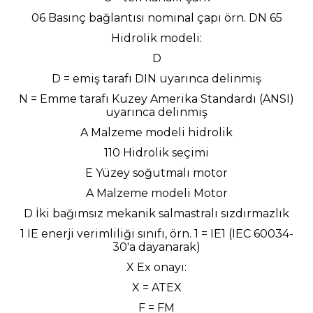
06 Basınç bağlantısı nominal çapı örn. DN 65
Hidrolik modeli:
D
D = emiş tarafı DIN uyarınca delinmiş
N = Emme tarafı Kuzey Amerika Standardı (ANSI)
uyarınca delinmiş
A Malzeme modeli hidrolik
110 Hidrolik seçimi
E Yüzey soğutmalı motor
A Malzeme modeli Motor
D İki bağımsız mekanik salmastralı sızdırmazlık
1 IE enerji verimliliği sınıfı, örn. 1 = IE1 (IEC 60034-
30'a dayanarak)
X Ex onayı:
X = ATEX
F = FM