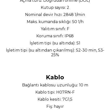
Açma türü: Doğrudan online (DOL)
Kutup sayısı: 2
Nominal devir hızı: 2848 1/min
Maks. kumanda sıklığı: 50 1/h
Yalıtım sınıfı: F
Koruma sınıfı: IP68
İşletim tipi (su altında): S1
İşletim tipi (su altından çıkarılmış): S2-30 min, S3-
25%
Kablo
Bağlantı kablosu uzunluğu: 10 m
Kablo tipi: H07RN-F
Kablo kesiti: 7G1,5
Fiş: hayır