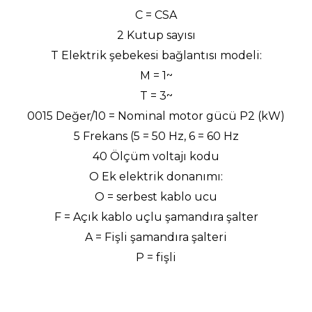
C = CSA
2 Kutup sayısı
T Elektrik şebekesi bağlantısı modeli:
M = 1~
T = 3~
0015 Değer/10 = Nominal motor gücü P2 (kW)
5 Frekans (5 = 50 Hz, 6 = 60 Hz
40 Ölçüm voltajı kodu
O Ek elektrik donanımı:
O = serbest kablo ucu
F = Açık kablo uçlu şamandıra şalter
A = Fişli şamandıra şalteri
P = fişli