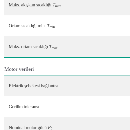
Maks. akışkan sıcaklığı
T
max
Ortam sıcaklığı min.
T
min
Maks. ortam sıcaklığı
T
max
Motor verileri
Elektrik şebekesi bağlantısı
Gerilim toleransı
Nominal motor gücü
P
2