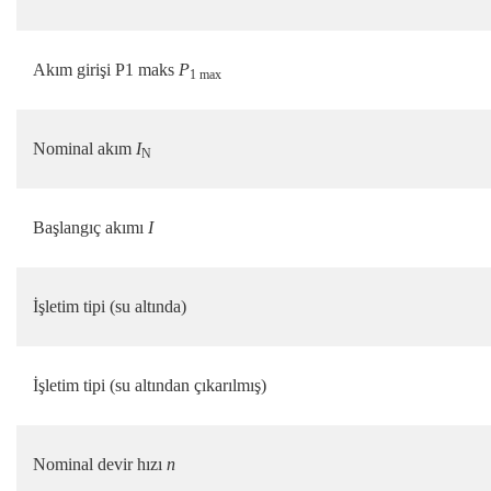
Akım girişi P1 maks
P
1 max
Nominal akım
I
N
Başlangıç akımı
I
İşletim tipi (su altında)
İşletim tipi (su altından çıkarılmış)
Nominal devir hızı
n