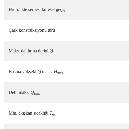
Hidrolikte serbest küresel geçiş
Çark konstrüksiyonu türü
Maks. daldırma derinliği
Basma yüksekliği maks.
H
max
Debi maks.
Q
max
Min. akışkan sıcaklığı
T
min