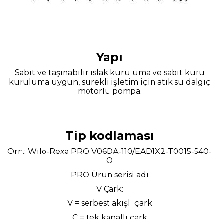
Yapı
Sabit ve taşınabilir ıslak kuruluma ve sabit kuru
kuruluma uygun, sürekli işletim için atık su dalgıç
motorlu pompa.
Tip kodlaması
Örn.: Wilo-Rexa PRO V06DA-110/EAD1X2-T0015-540-
O
PRO Ürün serisi adı
V Çark:
V = serbest akışlı çark
C = tek kanallı çark