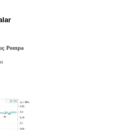
alar
gıç Pompa
r)