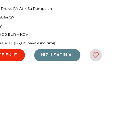
 Pro ve FA Atık Su Pompaları
6064727
y
6,00 EUR + KDV
41,57 TL (%3,00 havale indirimi)
TE EKLE
HIZLI SATIN AL