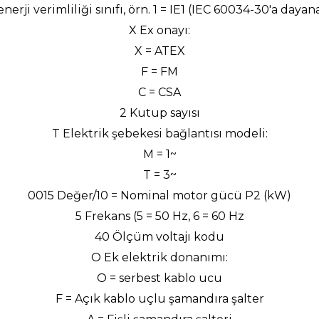
 enerji verimliliği sınıfı, örn. 1 = IE1 (IEC 60034-30'a dayan
X Ex onayı:
X = ATEX
F = FM
C = CSA
2 Kutup sayısı
T Elektrik şebekesi bağlantısı modeli:
M = 1~
T = 3~
0015 Değer/10 = Nominal motor gücü P2 (kW)
5 Frekans (5 = 50 Hz, 6 = 60 Hz
40 Ölçüm voltajı kodu
O Ek elektrik donanımı:
O = serbest kablo ucu
F = Açık kablo uçlu şamandıra şalter