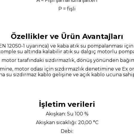
A = Fişli şamandıra şalteri
P = fişli
Özellikler ve Ürün Avantajları
N) EN 12050-1 uyarınca) ve kaba atık su pompalanması için 
komple su altında kalabilir atık su dalgıç motorlu pompa
motor tarafındaki sızdırmazlık, dönüş yönünden bağımsız
mine, motor odası için sızdırmazlık denetimine ve Ex on
 su sızdırmaz kablo gelişine ve açık kablo ucuna sahip
İşletim verileri
Akışkan: Su 100 %
Akışkan sıcaklığı: 20,00 °C
Debi: