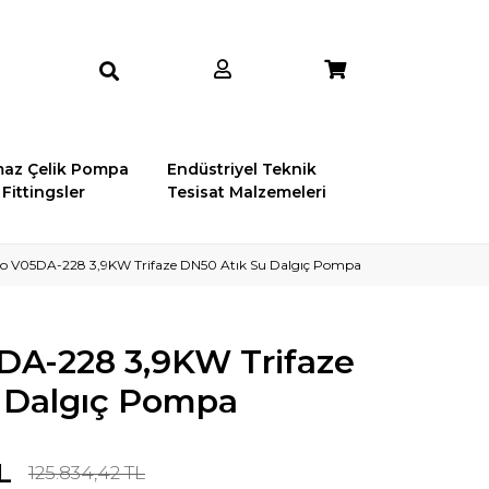
az Çelik Pompa
Endüstriyel Teknik
Fittingsler
Tesisat Malzemeleri
ro V05DA-228 3,9KW Trifaze DN50 Atık Su Dalgıç Pompa
DA-228 3,9KW Trifaze
 Dalgıç Pompa
L
125.834,42 TL