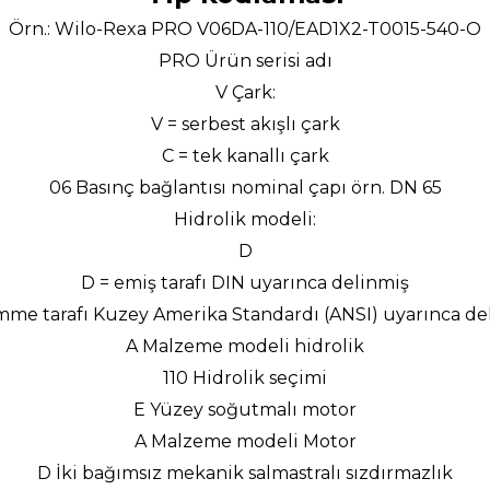
Örn.: Wilo-Rexa PRO V06DA-110/EAD1X2-T0015-540-O
PRO Ürün serisi adı
V Çark:
V = serbest akışlı çark
C = tek kanallı çark
06 Basınç bağlantısı nominal çapı örn. DN 65
Hidrolik modeli:
D
D = emiş tarafı DIN uyarınca delinmiş
mme tarafı Kuzey Amerika Standardı (ANSI) uyarınca de
A Malzeme modeli hidrolik
110 Hidrolik seçimi
E Yüzey soğutmalı motor
A Malzeme modeli Motor
D İki bağımsız mekanik salmastralı sızdırmazlık