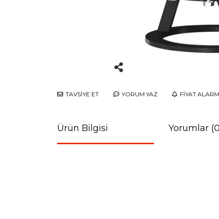
TAVSİYE ET
YORUM YAZ
FİYAT ALARM
Ürün Bilgisi
Yorumlar (0