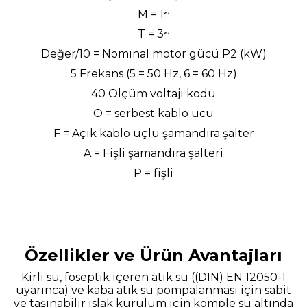
M = 1~
T = 3~
Değer/10 = Nominal motor gücü P2 (kW)
5 Frekans (5 = 50 Hz, 6 = 60 Hz)
40 Ölçüm voltajı kodu
O = serbest kablo ucu
F = Açık kablo uçlu şamandıra şalter
A = Fişli şamandıra şalteri
P = fişli
Özellikler ve Ürün Avantajları
Kirli su, foseptik içeren atık su ((DIN) EN 12050-1
uyarınca) ve kaba atık su pompalanması için sabit
ve taşınabilir ıslak kurulum için komple su altında