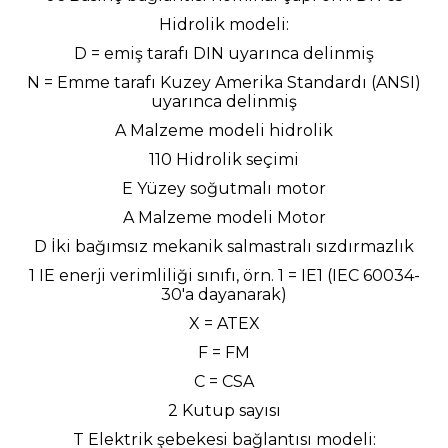
Hidrolik modeli:
D = emiş tarafı DIN uyarınca delinmiş
N = Emme tarafı Kuzey Amerika Standardı (ANSI)
uyarınca delinmiş
A Malzeme modeli hidrolik
110 Hidrolik seçimi
E Yüzey soğutmalı motor
A Malzeme modeli Motor
D İki bağımsız mekanik salmastralı sızdırmazlık
1 IE enerji verimliliği sınıfı, örn. 1 = IE1 (IEC 60034-
30'a dayanarak)
X = ATEX
F = FM
C = CSA
2 Kutup sayısı
T Elektrik şebekesi bağlantısı modeli: