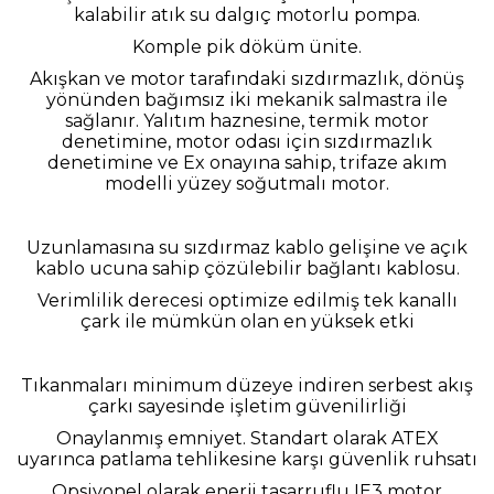
kalabilir atık su dalgıç motorlu pompa.
Komple pik döküm ünite.
Akışkan ve motor tarafındaki sızdırmazlık, dönüş
yönünden bağımsız iki mekanik salmastra ile
sağlanır. Yalıtım haznesine, termik motor
denetimine, motor odası için sızdırmazlık
denetimine ve Ex onayına sahip, trifaze akım
modelli yüzey soğutmalı motor.
Uzunlamasına su sızdırmaz kablo gelişine ve açık
kablo ucuna sahip çözülebilir bağlantı kablosu.
Verimlilik derecesi optimize edilmiş tek kanallı
çark ile mümkün olan en yüksek etki
Tıkanmaları minimum düzeye indiren serbest akış
çarkı sayesinde işletim güvenilirliği
Onaylanmış emniyet. Standart olarak ATEX
uyarınca patlama tehlikesine karşı güvenlik ruhsatı
Opsiyonel olarak enerji tasarruflu IE3 motor