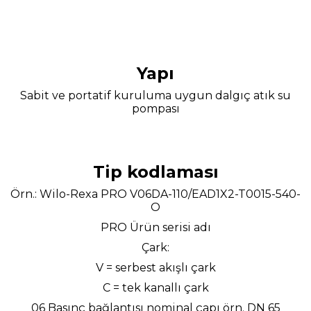
Yapı
Sabit ve portatif kuruluma uygun dalgıç atık su
pompası
Tip kodlaması
Örn.: Wilo-Rexa PRO V06DA-110/EAD1X2-T0015-540-
O
PRO Ürün serisi adı
Çark:
V = serbest akışlı çark
C = tek kanallı çark
06 Basınç bağlantısı nominal çapı örn. DN 65