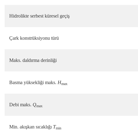
Hidrolikte serbest küresel geçiş
Çark konstrüksiyonu türü
Maks. daldırma derinliği
Basma yüksekliği maks.
H
max
Debi maks.
Q
max
Min. akışkan sıcaklığı
T
min