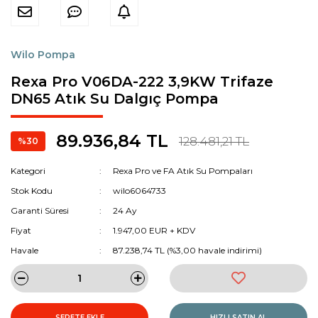
Wilo Pompa
Rexa Pro V06DA-222 3,9KW Trifaze
DN65 Atık Su Dalgıç Pompa
89.936,84 TL
128.481,21 TL
%30
Kategori
Rexa Pro ve FA Atık Su Pompaları
Stok Kodu
wilo6064733
Garanti Süresi
24 Ay
Fiyat
1.947,00 EUR + KDV
Havale
87.238,74 TL (%3,00 havale indirimi)
SEPETE EKLE
HIZLI SATIN AL