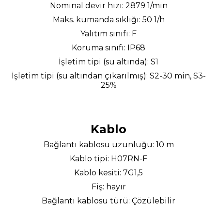
Nominal devir hızı: 2879 1/min
Maks. kumanda sıklığı: 50 1/h
Yalıtım sınıfı: F
Koruma sınıfı: IP68
İşletim tipi (su altında): S1
İşletim tipi (su altından çıkarılmış): S2-30 min, S3-
25%
Kablo
Bağlantı kablosu uzunluğu: 10 m
Kablo tipi: H07RN-F
Kablo kesiti: 7G1,5
Fiş: hayır
Bağlantı kablosu türü: Çözülebilir