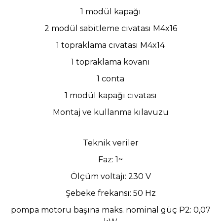
1 modül kapağı
2 modül sabitleme cıvatası M4x16
1 topraklama cıvatası M4x14
1 topraklama kovanı
1 conta
1 modül kapağı cıvatası
Montaj ve kullanma kılavuzu
Teknik veriler
Faz: 1~
Ölçüm voltajı: 230 V
Şebeke frekansı: 50 Hz
pompa motoru başına maks. nominal güç P2: 0,07