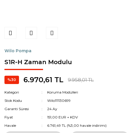
Wilo Pompa
S1R-H Zaman Modulu
6.970,61 TL
9.958,01 TL
%30
Kategori
Koruma Modülleri
Stok Kodu
Wilo111130699
Garanti Süresi
24 Ay
Fiyat
151,00 EUR + KDV
Havale
6.761,49 TL (%3,00 havale indirimi)