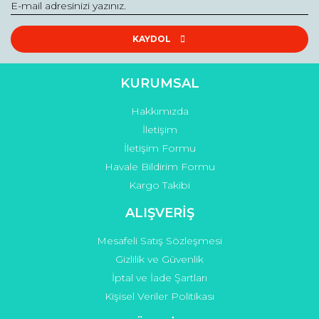
Yorum Yaz
Soru Sor
Ürün resmi kalitesiz, bozuk veya görüntülenemiyor.
Ürün açıklamasında eksik bilgiler bulunuyor.
KAYDOL
Ürün bilgilerinde hatalar bulunuyor.
Ürün fiyatı diğer sitelerden daha pahalı.
KURUMSAL
Bu ürüne benzer farklı alternatifler olmalı.
Hakkımızda
İletişim
İletişim Formu
Havale Bildirim Formu
Kargo Takibi
Gönder
ALIŞVERİŞ
Mesafeli Satış Sözleşmesi
Gizlilik ve Güvenlik
İptal ve İade Şartları
Kişisel Veriler Politikası