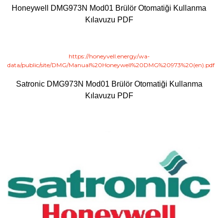
Honeywell
DMG973N Mod01
Brülör Otomatiği Kullanma
Kılavuzu PDF
https://honeyvell.energy/wa-
data/public/site/DMG/Manual%20Honeywell%20DMG%20973%20(en).pdf
Satronic
DMG973N Mod01
Brülör Otomatiği Kullanma
Kılavuzu PDF