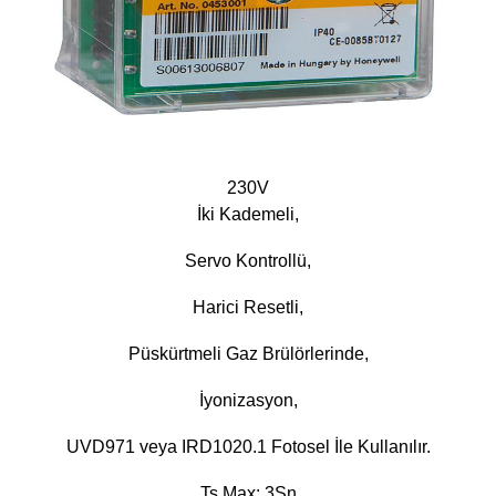
230V
İki Kademeli,
Servo Kontrollü,
Harici Resetli,
Püskürtmeli Gaz Brülörlerinde,
İyonizasyon,
UVD971 veya IRD1020.1 Fotosel İle Kullanılır.
Ts Max: 3Sn