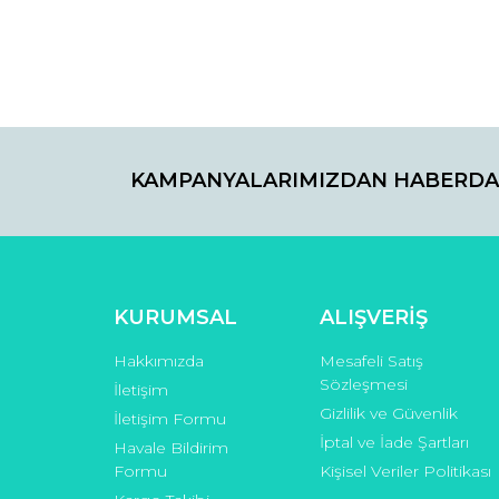
Ürün resmi kalitesiz, bozuk veya görüntülenemiyo
Ürün açıklamasında eksik bilgiler bulunuyor.
Ürün bilgilerinde hatalar bulunuyor.
Ürün fiyatı diğer sitelerden daha pahalı.
Bu ürüne benzer farklı alternatifler olmalı.
KAMPANYALARIMIZDAN HABERDA
KURUMSAL
ALIŞVERİŞ
Hakkımızda
Mesafeli Satış
Sözleşmesi
İletişim
Gizlilik ve Güvenlik
İletişim Formu
İptal ve İade Şartları
Havale Bildirim
Formu
Kişisel Veriler Politikası