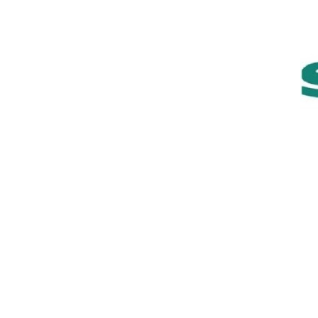
Bu ürünün fiyat bilgisi, resim, ürün açıklamaların
Görüş ve önerileriniz için teşekkür ederiz.