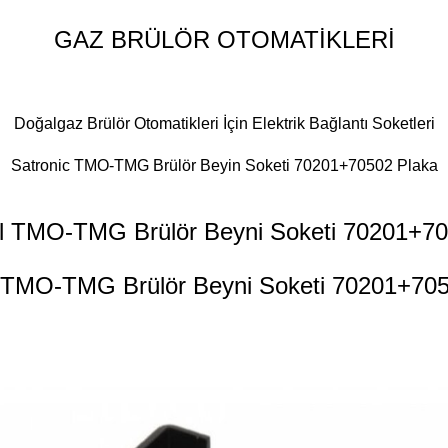
GAZ BRÜLÖR OTOMATİKLERİ
Doğalgaz Brülör Otomatikleri İçin Elektrik Bağlantı Soketleri
Satronic TMO-TMG Brülör Beyin Soketi 70201+70502 Plaka
l
TMO-TMG Brülör Beyni Soketi 70201+70
TMO-TMG Brülör Beyni Soketi 70201+705