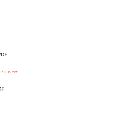
 PDF
0r1205.pdf
DF