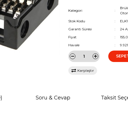
Brül
Kategori
Otom
Stok Kodu
ELK1
Garanti Süresi
24 A
Fiyat
155,
Havale
9.92
SEPE
Karşılaştır
)
Soru & Cevap
Taksit Seç