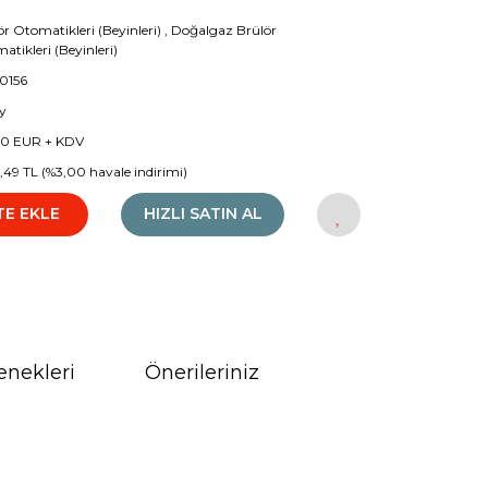
ör Otomatikleri (Beyinleri)
,
Doğalgaz Brülör
atikleri (Beyinleri)
0156
y
00 EUR + KDV
1,49 TL (%3,00 havale indirimi)
TE EKLE
HIZLI SATIN AL
enekleri
Önerileriniz