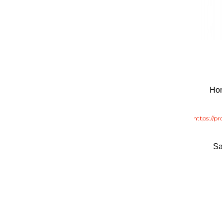
Hon
https://p
Sa