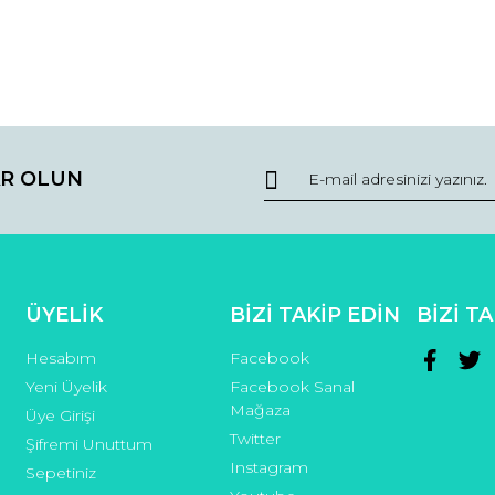
r.
Yorum Yaz
Soru Sor
R OLUN
Gönder
ÜYELİK
BİZİ TAKİP EDİN
BİZİ T
Hesabım
Facebook
Yeni Üyelik
Facebook Sanal
Mağaza
Üye Girişi
Twitter
Şifremi Unuttum
Instagram
Sepetiniz