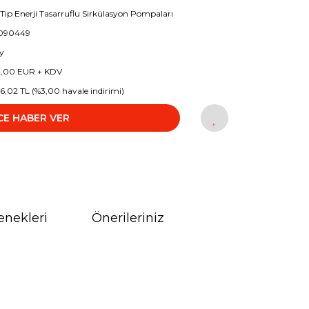
i Tip Enerji Tasarruflu Sirkülasyon Pompaları
2090449
y
0,00 EUR + KDV
76,02 TL (%3,00 havale indirimi)
CE HABER VER
enekleri
Önerileriniz