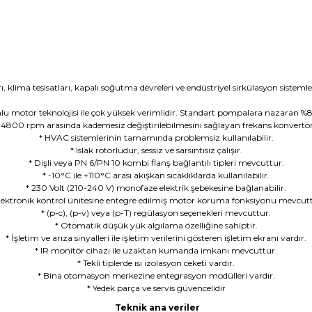
rı, klima tesisatları, kapalı soğutma devreleri ve endüstriyel sirkülasyon sistemle
lu motor teknolojisi ile çok yüksek verimlidir. Standart pompalara nazaran %8
4800 rpm arasında kademesiz değiştirilebilmesini sağlayan frekans konvertö
* HVAC sistemlerinin tamamında problemsiz kullanılabilir.
* Islak rotorludur, sessiz ve sarsıntısız çalışır.
* Dişli veya PN 6/PN 10 kombi flanş bağlantılı tipleri mevcuttur.
* -10°C ile +110°C arası akışkan sıcaklıklarda kullanılabilir.
* 230 Volt (210-240 V) monofaze elektrik şebekesine bağlanabilir.
lektronik kontrol ünitesine entegre edilmiş motor koruma fonksiyonu mevcut
* (p-c), (p-v) veya (p-T) regülasyon seçenekleri mevcuttur.
* Otomatik düşük yük algılama özelliğine sahiptir.
* İşletim ve arıza sinyalleri ile işletim verilerini gösteren işletim ekranı vardır.
* IR monitör cihazı ile uzaktan kumanda imkanı mevcuttur.
* Tekli tiplerde ısı izolasyon ceketi vardır.
* Bina otomasyon merkezine entegrasyon modülleri vardır.
* Yedek parça ve servis güvencelidir
Teknik ana veriler