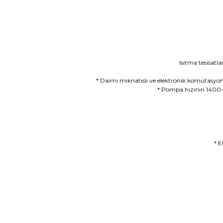
Isıtma tesisatla
* Daimi mıknatıslı ve elektronik komütasyon
* Pompa hızının 1400-
* E