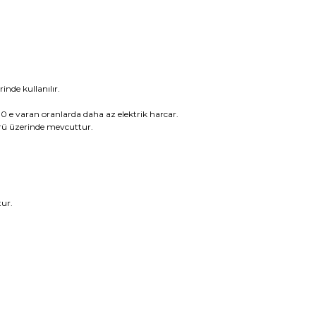
rinde kullanılır.
0 e varan oranlarda daha az elektrik harcar.
rü üzerinde mevcuttur.
tur.