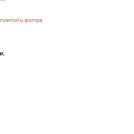
onvertorlu-pompa
r.