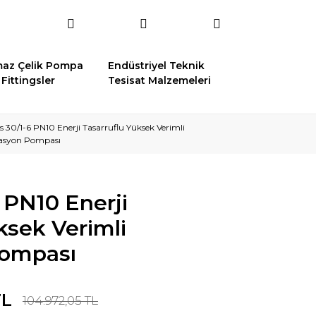
az Çelik Pompa
Endüstriyel Teknik
Fittingsler
Tesisat Malzemeleri
s 30/1-6 PN10 Enerji Tasarruflu Yüksek Verimli
lasyon Pompası
6 PN10 Enerji
ksek Verimli
Pompası
TL
104.972,05 TL