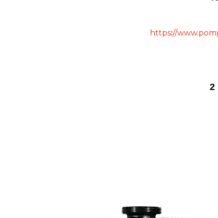
https
:
//www.pomp
2 