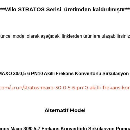
***Wilo STRATOS Serisi üretimden kaldırılmıştır**
üncel model olarak aşağıdaki linklerden ürünlere ulaşabilirsiniz.
MAXO 30/0,5-6 PN10 Akıllı Frekans Konvertörlü Sirkülasyo
com/urun/stratos-maxo-30-0-5-6-pn10-akilli-frekans-ko
Alternatif Model
nos Maxo 30/0,5-7 Frekans Konvertörlü Sirkülasyon Pomp