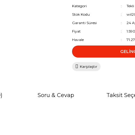
Kategori
Tekl
Stok Kodu
wil
Garanti Süresi
24 A
Fiyat
1.59
Havale
71.2
GELİN
Karşılaştır
)
Soru & Cevap
Taksit Seç