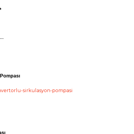
*
..
n Pompası
nvertorlu-sirkulasyon-pompasi
ası