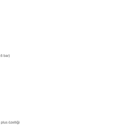
16 bar)
plus özelliği