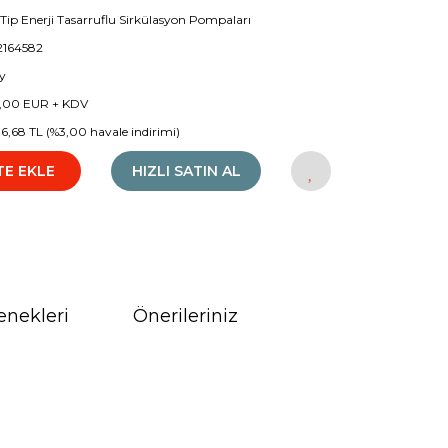
i Tip Enerji Tasarruflu Sirkülasyon Pompaları
2164582
y
2,00 EUR + KDV
86,68 TL (%3,00 havale indirimi)
TE EKLE
HIZLI SATIN AL
enekleri
Önerileriniz