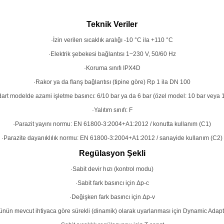
Teknik Veriler
·İzin verilen sıcaklık aralığı -10 °C ila +110 °C
·Elektrik şebekesi bağlantısı 1~230 V, 50/60 Hz
·Koruma sınıfı IPX4D
·Rakor ya da flanş bağlantısı (tipine göre) Rp 1 ila DN 100
art modelde azami işletme basıncı: 6/10 bar ya da 6 bar (özel model: 10 bar veya 
·Yalıtım sınıfı: F
·Parazit yayını normu: EN 61800-3:2004+A1:2012 / konutta kullanım (C1)
·Parazite dayanıklılık normu: EN 61800-3:2004+A1:2012 / sanayide kullanım (C2)
Regülasyon Şekli
·Sabit devir hızı (kontrol modu)
·Sabit fark basıncı için Δp-c
·Değişken fark basıncı için Δp-v
ün mevcut ihtiyaca göre sürekli (dinamik) olarak uyarlanması için Dynamic Adapt 