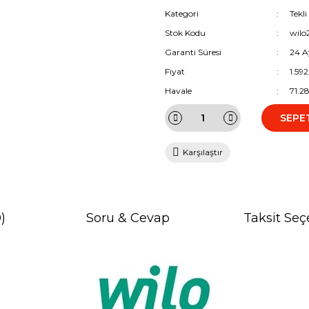
Kategori
Tekl
Stok Kodu
wilo
Garanti Süresi
24 A
Fiyat
1.59
Havale
71.2
SEPE
Karşılaştır
)
Soru & Cevap
Taksit Seç