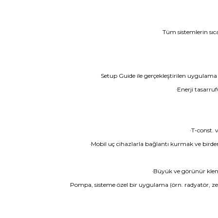
Tüm sistemlerin sıca
Setup Guide ile gerçekleştirilen uygulama 
·Enerji tasarru
·T-const. 
·Mobil uç cihazlarla bağlantı kurmak ve bird
·Büyük ve görünür klem
Pompa, sisteme özel bir uygulama (örn. radyatör, zemi