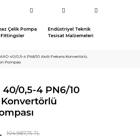
az Çelik Pompa
Endüstriyel Teknik
Fittingsler
Tesisat Malzemeleri
AXO 40/0,5-4 PN6/10 Akıllı Frekans Konvertörlü
yon Pompası
 40/0,5-4 PN6/10
s Konvertörlü
Pompası
L
104.987,75 TL