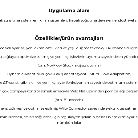
Uygulama alanı
k su ısıtma sistemleri, klima sistemleri, kapalı soğutma devreleri, endüstriyel si
Özellikler/ürün avantajları
odaklı ayarlar, yeni ekran özellikleri ve yeşil düğme teknolojili kumanda düğme
fu sağlayan optimize edilmiş ve yenilikçi işlevlerin uyumu sayesinde en yüksek en
·(örn. No-Flow Stop - akışsız durma).
·Dynamic Adapt plus, çoklu akış adaptasyonu (Multi-Flow Adaptation),
ve ΔT-const. gibi akıllı ve yenilikçi ayar fonksiyonları sayesinde optimum sistem 
en çok pompayı kontrol etmek amacıyla Wilo Net üzerinden pompa ağı bağlantısı
(örn. Bluetooth).
ens bölmesi ve optimize edilmiş Wilo-Connector sayesinde elektrik tesisatını
n ısıtması, tavan soğutma) için regülasyon şeklinin hassas bir şekilde ayarla
mümkün kılar.