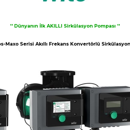
'' Dünyanın İlk AKILLI Sirkülasyon Pompası ''
os-Maxo Serisi Akıllı Frekans Konvertörlü Sirkülasyo