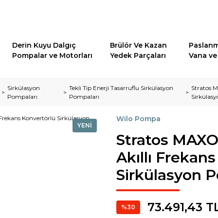
Derin Kuyu Dalgıç
Brülör Ve Kazan
Paslanm
Pompalar ve Motorları
Yedek Parçaları
Vana ve 
Sirkülasyon
Tekli Tip Enerji Tasarruflu Sirkülasyon
Stratos M
Pompaları
Pompaları
Sirkülas
Wilo Pompa
YENİ
Stratos MAXO
Akıllı Frekan
Sirkülasyon 
73.491,43 T
%30