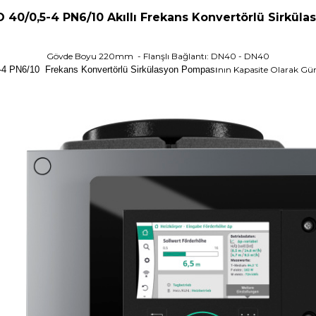
 40/0,5-4 PN6/10 Akıllı Frekans Konvertörlü Sirkül
Gövde Boyu 220mm - Flanşlı Bağlantı: DN40 - DN40
1-4 PN6/10 Frekans Konvertörlü Sirkülasyon Pompası
nın Kapasite Olarak Gün