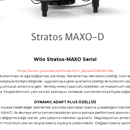
Wilo Stratos-MAXO Serisi
https://www.youtube.com/watch?v=_6lyq4l4D60&t=26s
kullanması ve ağa bağlaması çok kolay. Kendine has, benzersiz özelliği, tüm se
lojisiyle birleştirildiğinde, uygulamaya göre ayarlama özelliği ile kullanımı so
luluk anlamına gelir. Yenilikçi enerji tasarrufu özellikleri ve maksimum sist
. Müşterilerinizin yanı sıra bir planlayıcı ve tesisat uzmanlarımıza fayda sağ
DYNAMIC ADAPT PLUS ÖZELLİĞİ
 kıyasla hedef değer belirlemek zorunda kalmadan basma yüksekliğini hidrolik
MAXO, ilk devreye alma tamamlandıktan sonra pompa performans alanının
deki değişime bağlı olarak, yeni çalışma noktaları ayarlanır. Regülasyonun am
tem mümkün olan en düşük basınç kaybıyla çalıştırılabilir. Değişen basınç şar