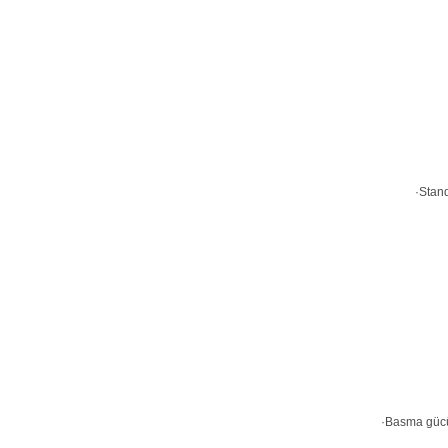
·Stand
·Basma gücün