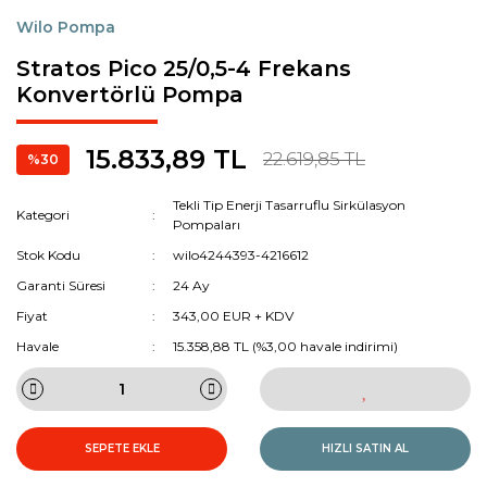
Wilo Pompa
Stratos Pico 25/0,5-4 Frekans
Konvertörlü Pompa
15.833,89 TL
22.619,85 TL
%30
Tekli Tip Enerji Tasarruflu Sirkülasyon
Kategori
Pompaları
Stok Kodu
wilo4244393-4216612
Garanti Süresi
24 Ay
Fiyat
343,00 EUR + KDV
Havale
15.358,88 TL (%3,00 havale indirimi)
SEPETE EKLE
HIZLI SATIN AL