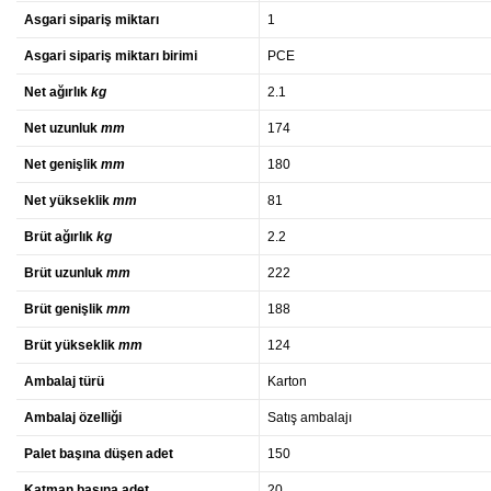
Asgari sipariş miktarı
1
Asgari sipariş miktarı birimi
PCE
Net ağırlık
kg
2.1
Net uzunluk
mm
174
Net genişlik
mm
180
Net yükseklik
mm
81
Brüt ağırlık
kg
2.2
Brüt uzunluk
mm
222
Brüt genişlik
mm
188
Brüt yükseklik
mm
124
Ambalaj türü
Karton
Ambalaj özelliği
Satış ambalajı
Palet başına düşen adet
150
Katman başına adet
20