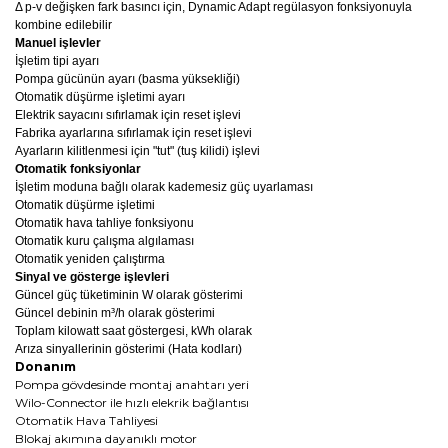
Δ p-v değişken fark basıncı için, Dynamic Adapt regülasyon fonksiyonuyla
kombine edilebilir
Manuel işlevler
İşletim tipi ayarı
Pompa gücünün ayarı (basma yüksekliği)
Otomatik düşürme işletimi ayarı
Elektrik sayacını sıfırlamak için reset işlevi
Fabrika ayarlarına sıfırlamak için reset işlevi
Ayarların kilitlenmesi için "tut" (tuş kilidi) işlevi
Otomatik fonksiyonlar
İşletim moduna bağlı olarak kademesiz güç uyarlaması
Otomatik düşürme işletimi
Otomatik hava tahliye fonksiyonu
Otomatik kuru çalışma algılaması
Otomatik yeniden çalıştırma
Sinyal ve gösterge işlevleri
Güncel güç tüketiminin W olarak gösterimi
Güncel debinin m³/h olarak gösterimi
Toplam kilowatt saat göstergesi, kWh olarak
Arıza sinyallerinin gösterimi (Hata kodları)
Donanım
Pompa gövdesinde montaj anahtarı yeri
Wilo-Connector ile hızlı elekrik bağlantısı
Otomatik Hava Tahliyesi
Blokaj akımına dayanıklı motor