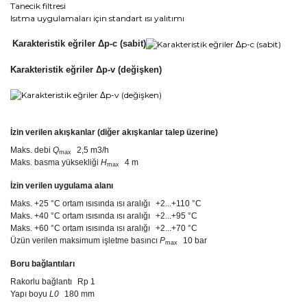
Tanecik filtresi
Isıtma uygulamaları için standart ısı yalıtımı
Karakteristik eğriler Δp-c (sabit)
Karakteristik eğriler Δp-v (değişken)
İzin verilen akışkanlar (diğer akışkanlar talep üzerine)
Maks. debi
Q
2,5 m3/h
max
Maks. basma yüksekliği
H
4 m
max
İzin verilen uygulama alanı
Maks. +25 °C ortam ısısında ısı aralığı
+2...+110 °C
Maks. +40 °C ortam ısısında ısı aralığı
+2...+95 °C
Maks. +60 °C ortam ısısında ısı aralığı
+2...+70 °C
Üzün verilen maksimum işletme basıncı
P
10 bar
max
Boru bağlantıları
Rakorlu bağlantı
Rp 1
Yapı boyu
L0
180 mm