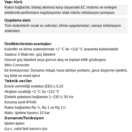
Yapı türü
Rakor bağlantılı, blokaj akımına karşı dayanaklı EC motorlu ve entegre
elektronik performans regülasyonlu ıslak rotorlu sirkülasyon pompası.
Uygulama alanı
Tüm sistemlerin sıcak su ısıtıcıları, klima uygulamaları, sanayi sirkülasyon
sistemleri.
Özellikler/ürünün avantajları
Kalorifer ve klima sistemlerinde +2 °C ile +110 °C arasında kullanılabilir
Sadece 3 Watt min. güç tüketimi
Güncel güç tüketimi veya güncel akış ve toplam kWh göstergesi
Wilo-Connector
Ek fonksiyonlar: Dynamic Adapt, hava tahliye yordamı, gece düşürme işletimi,
tuş kilidi ve reset işlevi
Teknik veriler
Enerji verimliliği endeksi (EEI) ≤ 0,20
Akışkan sıcaklığı +2 °C ila +110 °C
Elektrik şebekesi bağlantısı 1~230 V, 50 Hz
Koruma sınıfı IPX4D
Rakor bağlantısı Rp ½, Rp 1 ve Rp 1¼
Maks. işletme basıncı 10 bar
Donanım/fonksiyon
İşletim tipleri
Δ p-c, sabit fark basıncı için