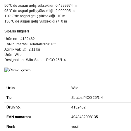
50°C'de asgari geliş yüksekliği
0,4999974 m
95°C'de asgari geliş yüksekliği
2,999995 m
110°C'de asgari geliş yüksekliği
10 m
130°C'de asgari geliş yüksekliği
H
0 m
Sipariş bilgileri
Ürün no.
4132462
EAN numarası
4048482098135
Ağırlık yakl.
m
2,11 kg
Ürün
Wilo
Designation
Wilo-Stratos PICO 25/1-4
Ürün
Wilo
Tip
Stratos PICO 25/1-4
Ürün no.
4132462
EAN numarası
4048482098135
Renk
yeşil