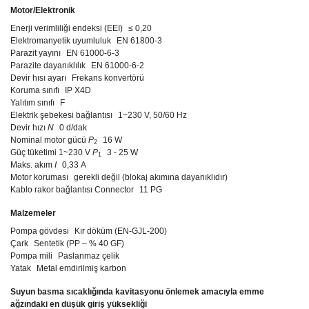
Motor/Elektronik
Enerji verimliliği endeksi (EEI)
≤ 0,20
Elektromanyetik uyumluluk
EN 61800-3
Parazit yayını
EN 61000-6-3
Parazite dayanıklılık
EN 61000-6-2
Devir hısı ayarı
Frekans konvertörü
Koruma sınıfı
IP X4D
Yalıtım sınıfı
F
Elektrik şebekesi bağlantısı
1~230 V, 50/60 Hz
Devir hızı
N
0 d/dak
Nominal motor gücü
P
16 W
2
Güç tüketimi 1~230 V
P
3 - 25 W
1
Maks. akım
I
0,33 A
Motor koruması
gerekli değil (blokaj akımına dayanıklıdır)
Kablo rakor bağlantısı Connector
11 PG
Malzemeler
Pompa gövdesi
Kır döküm (EN-GJL-200)
Çark
Sentetik (PP – % 40 GF)
Pompa mili
Paslanmaz çelik
Yatak
Metal emdirilmiş karbon
Suyun basma sıcaklığında kavitasyonu önlemek amacıyla emme
ağzındaki en düşük giriş yüksekliği