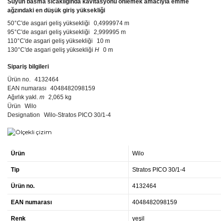
Suyun basma sıcaklığında kavitasyonu önlemek amacıyla emme
ağzındaki en düşük giriş yüksekliği
50°C'de asgari geliş yüksekliği
0,4999974 m
95°C'de asgari geliş yüksekliği
2,999995 m
110°C'de asgari geliş yüksekliği
10 m
130°C'de asgari geliş yüksekliği
H
0 m
Sipariş bilgileri
Ürün no.
4132464
EAN numarası
4048482098159
Ağırlık yakl.
m
2,065 kg
Ürün
Wilo
Designation
Wilo-Stratos PICO 30/1-4
Ürün
Wilo
Tip
Stratos PICO 30/1-4
Ürün no.
4132464
EAN numarası
4048482098159
Renk
yeşil