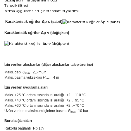
Blokaj akımına dayanıklı motor
Tanecik filtresi
Isıtma uygulamaları için standart ısı yalıtımı
Karakteristik eğriler Δp-c (sabit)
Karakteristik eğriler Δp-v (değişken)
İzin verilen akışkanlar (diğer akışkanlar talep üzerine)
Maks. debi
Q
2,5 m3/h
max
Maks. basma yüksekliği
H
4 m
max
İzin verilen uygulama alanı
Maks. +25 °C ortam ısısında ısı aralığı
+2...+110 °C
Maks. +40 °C ortam ısısında ısı aralığı
+2...+95 °C
Maks. +60 °C ortam ısısında ısı aralığı
+2...+70 °C
Üzün verilen maksimum işletme basıncı
P
10 bar
max
Boru bağlantıları
Rakorlu bağlantı
Rp 1¼