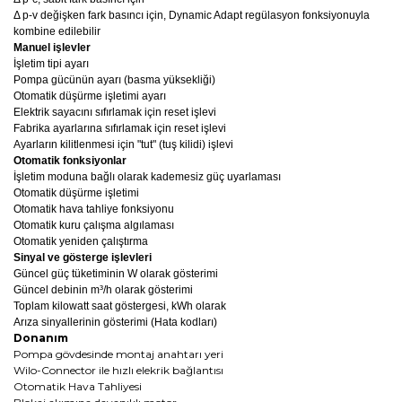
Δ p-v değişken fark basıncı için, Dynamic Adapt regülasyon fonksiyonuyla
kombine edilebilir
Manuel işlevler
İşletim tipi ayarı
Pompa gücünün ayarı (basma yüksekliği)
Otomatik düşürme işletimi ayarı
Elektrik sayacını sıfırlamak için reset işlevi
Fabrika ayarlarına sıfırlamak için reset işlevi
Ayarların kilitlenmesi için "tut" (tuş kilidi) işlevi
Otomatik fonksiyonlar
İşletim moduna bağlı olarak kademesiz güç uyarlaması
Otomatik düşürme işletimi
Otomatik hava tahliye fonksiyonu
Otomatik kuru çalışma algılaması
Otomatik yeniden çalıştırma
Sinyal ve gösterge işlevleri
Güncel güç tüketiminin W olarak gösterimi
Güncel debinin m³/h olarak gösterimi
Toplam kilowatt saat göstergesi, kWh olarak
Arıza sinyallerinin gösterimi (Hata kodları)
Donanım
Pompa gövdesinde montaj anahtarı yeri
Wilo-Connector ile hızlı elekrik bağlantısı
Otomatik Hava Tahliyesi