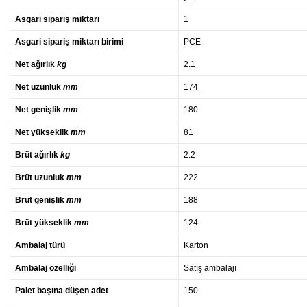
Asgari sipariş miktarı
1
Asgari sipariş miktarı birimi
PCE
Net ağırlık
kg
2.1
Net uzunluk
mm
174
Net genişlik
mm
180
Net yükseklik
mm
81
Brüt ağırlık
kg
2.2
Brüt uzunluk
mm
222
Brüt genişlik
mm
188
Brüt yükseklik
mm
124
Ambalaj türü
Karton
Ambalaj özelliği
Satış ambalajı
Palet başına düşen adet
150