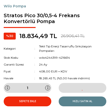
Wilo Pompa
Stratos Pico 30/0,5-4 Frekans
Konvertörlü Pompa
18.834,49 TL
26.906,41 TL
%30
Tekli Tip Enerji Tasarruflu Sirkülasyon
Kategori
Pompaları
Stok Kodu
wilo4244399-4216614
Garanti Süresi
24 Ay
Fiyat
408,00 EUR + KDV
Havale
18.269,45 TL (%3,00 havale indirimi)
SEPETE EKLE
HIZLI SATIN AL