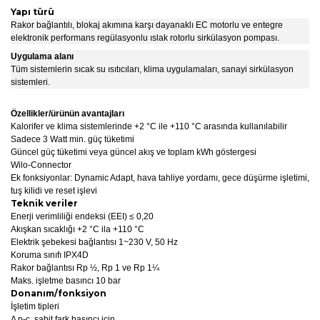
Yapı türü
Rakor bağlantılı, blokaj akımına karşı dayanaklı EC motorlu ve entegre
elektronik performans regülasyonlu ıslak rotorlu sirkülasyon pompası.
Uygulama alanı
Tüm sistemlerin sıcak su ısıtıcıları, klima uygulamaları, sanayi sirkülasyon
sistemleri.
Özellikler/ürünün avantajları
Kalorifer ve klima sistemlerinde +2 °C ile +110 °C arasında kullanılabilir
Sadece 3 Watt min. güç tüketimi
Güncel güç tüketimi veya güncel akış ve toplam kWh göstergesi
Wilo-Connector
Ek fonksiyonlar: Dynamic Adapt, hava tahliye yordamı, gece düşürme işletimi,
tuş kilidi ve reset işlevi
Teknik veriler
Enerji verimliliği endeksi (EEI) ≤ 0,20
Akışkan sıcaklığı +2 °C ila +110 °C
Elektrik şebekesi bağlantısı 1~230 V, 50 Hz
Koruma sınıfı IPX4D
Rakor bağlantısı Rp ½, Rp 1 ve Rp 1¼
Maks. işletme basıncı 10 bar
Donanım/fonksiyon
İşletim tipleri
Δ p-c, sabit fark basıncı için