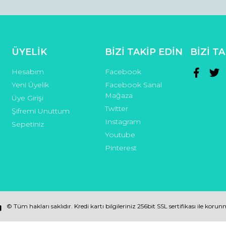
Gönder
ÜYELİK
BİZİ TAKİP EDİN
BİZİ T
Hesabım
Facebook
Yeni Üyelik
Facebook Sanal
Mağaza
Üye Girişi
Twitter
Şifremi Unuttum
Instagram
Sepetiniz
Youtube
Pinterest
© Tüm hakları saklıdır. Kredi kartı bilgileriniz 256bit SSL sertifikası ile koru