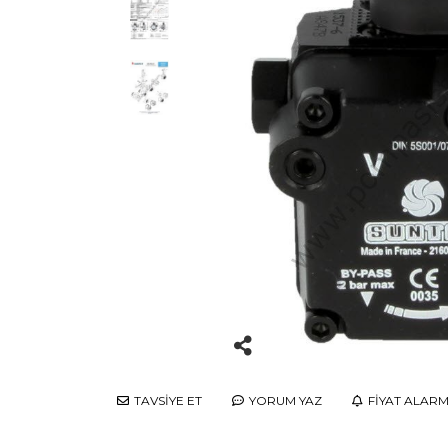
TAVSİYE ET
YORUM YAZ
FİYAT ALARM