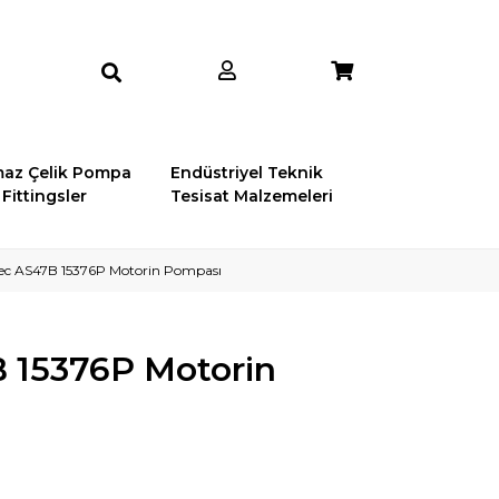
az Çelik Pompa
Endüstriyel Teknik
Fittingsler
Tesisat Malzemeleri
ec AS47B 15376P Motorin Pompası
 15376P Motorin