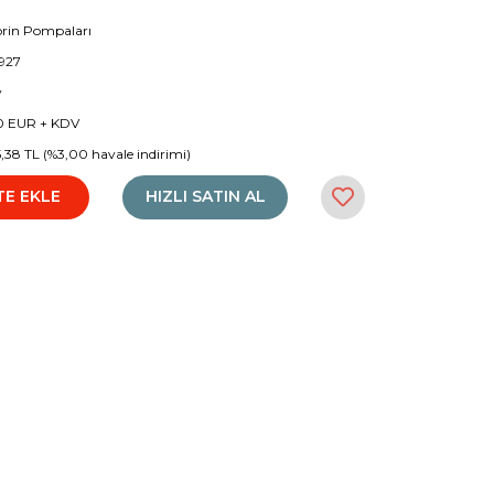
rin Pompaları
5927
y
0 EUR + KDV
5,38 TL (%3,00 havale indirimi)
TE EKLE
HIZLI SATIN AL