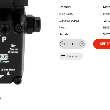
Kategori
Moto
Stok Kodu
elk1
Garanti Süresi
12 A
Fiyat
85,5
Havale
5.47
SEPE
Karşılaştır
I