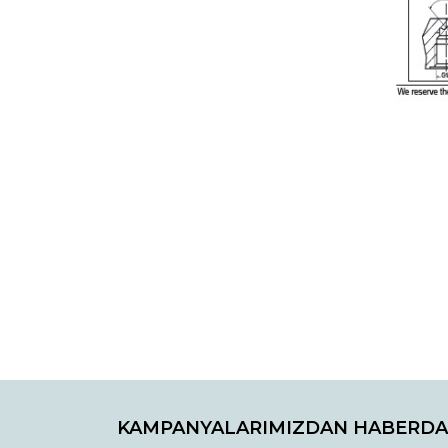
Bu ürünün fiyat bilgisi, resim, ürün açıklamaların
Görüş ve önerileriniz için teşekkür ederiz.
Ürün resmi kalitesiz, bozuk veya görüntülenemiyo
Ürün açıklamasında eksik bilgiler bulunuyor.
Ürün bilgilerinde hatalar bulunuyor.
Ürün fiyatı diğer sitelerden daha pahalı.
Bu ürüne benzer farklı alternatifler olmalı.
KAMPANYALARIMIZDAN HABERDA